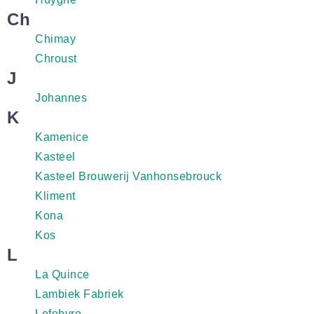
Ch
Chimay
Chroust
J
Johannes
K
Kamenice
Kasteel
Kasteel Brouwerij Vanhonsebrouck
Kliment
Kona
Kos
L
La Quince
Lambiek Fabriek
Lefebvre