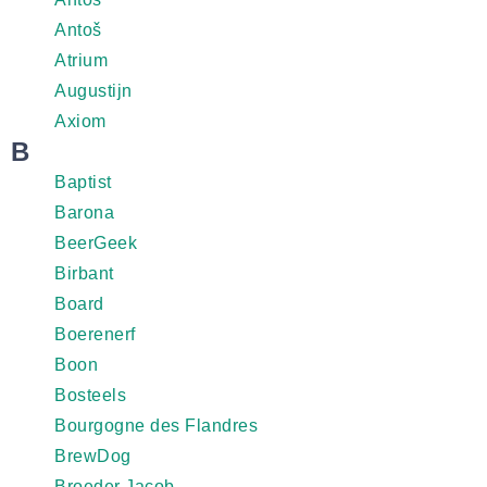
Antoš
Atrium
Augustijn
Axiom
B
Baptist
Barona
BeerGeek
Birbant
Board
Boerenerf
Boon
Bosteels
Bourgogne des Flandres
BrewDog
Broeder Jacob