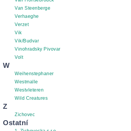
Van Steenberge
Verhaeghe
Verzet
Vik
Vik/Budvar
Vinohradsky Pivovar
Volt
W
Weihenstephaner
Westmalle
Westvleteren
Wild Creatures
Z
Zichovec
Ostatní
1. Zichovecka s.r.o.