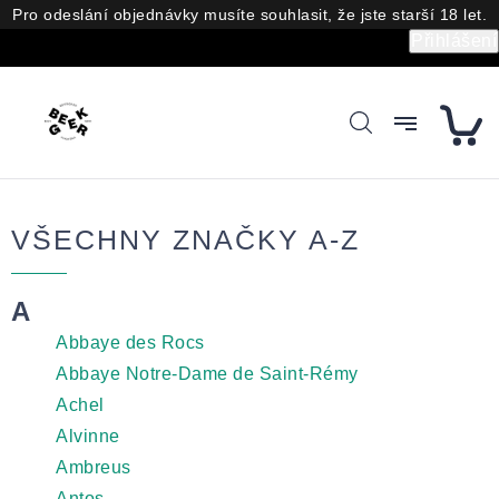
Přejít
Pro odeslání objednávky musíte souhlasit, že jste starší 18 let.
na
Přihlášení
obsah
VŠECHNY ZNAČKY A-Z
A
Abbaye des Rocs
Abbaye Notre-Dame de Saint-Rémy
Achel
Alvinne
Ambreus
Antos