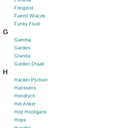
Freigeist
Fuerst Wiacek
Funky Fluid
G
Gamma
Garden
Granda
Gulden Draak
H
Hacker Pschorr
Hanssens
Hendrych
Het Anker
Hop Hooligans
Hope
Huyghe