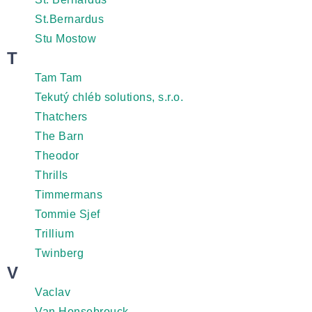
St.Bernardus
Stu Mostow
T
Tam Tam
Tekutý chléb solutions, s.r.o.
Thatchers
The Barn
Theodor
Thrills
Timmermans
Tommie Sjef
Trillium
Twinberg
V
Vaclav
Van Honsebrouck