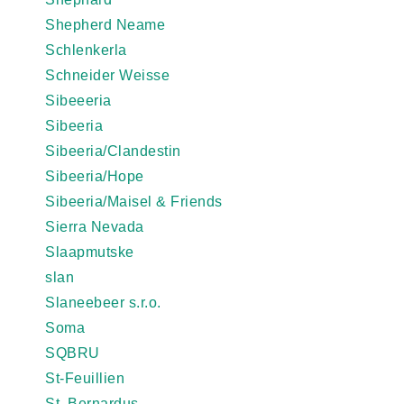
Shepherd Neame
Schlenkerla
Schneider Weisse
Sibeeeria
Sibeeria
Sibeeria/Clandestin
Sibeeria/Hope
Sibeeria/Maisel & Friends
Sierra Nevada
Slaapmutske
slan
Slaneebeer s.r.o.
Soma
SQBRU
St-Feuillien
St. Bernardus