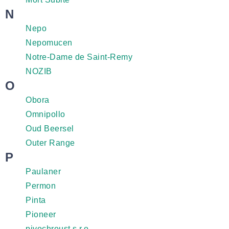
N
Nepo
Nepomucen
Notre-Dame de Saint-Remy
NOZIB
O
Obora
Omnipollo
Oud Beersel
Outer Range
P
Paulaner
Permon
Pinta
Pioneer
pivochroust s.r.o.