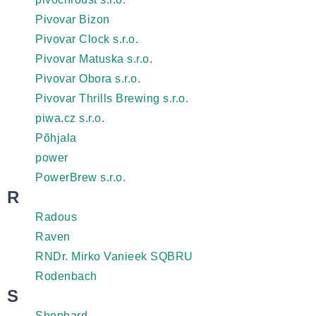
Pivovar Bizon
Pivovar Clock s.r.o.
Pivovar Matuska s.r.o.
Pivovar Obora s.r.o.
Pivovar Thrills Brewing s.r.o.
piwa.cz s.r.o.
Põhjala
power
PowerBrew s.r.o.
R
Radous
Raven
RNDr. Mirko Vanieek SQBRU
Rodenbach
S
Shephard