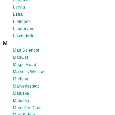
Lervig
Letra
Liefmans
Lindemans
Löwenbräu
M
Mad Scientist
MadCat
Magic Road
Maisel's Weisse
Malheur
Maryensztadt
Matuska
Matuška
Mont Des Cats
Mort Subite