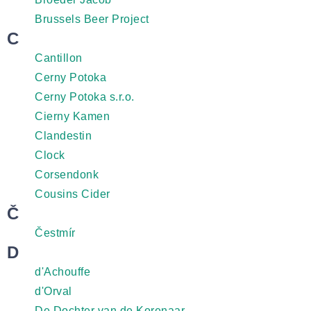
Brussels Beer Project
C
Cantillon
Cerny Potoka
Cerny Potoka s.r.o.
Cierny Kamen
Clandestin
Clock
Corsendonk
Cousins Cider
Č
Čestmír
D
d'Achouffe
d'Orval
De Dochter van de Korenaar