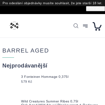
Přejít
Pro odeslání objednávky musíte souhlasit, že jste starší 18 let.
na
Přihlášení
obsah
BARREL AGED
Nejprodávanější
3 Fonteinen Hommage 0,375l
579 Kč
Wild Creatures Summer Ribes 0,75l