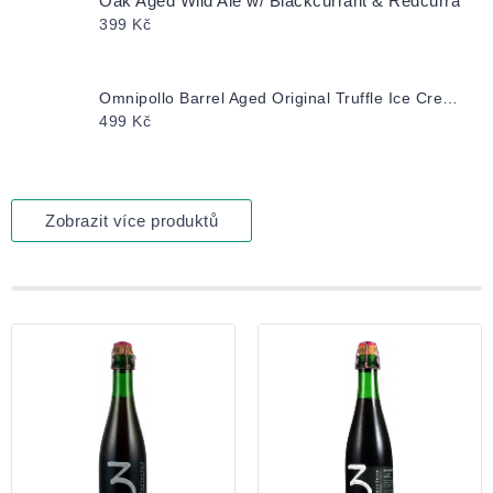
Oak Aged Wild Ale w/ Blackcurrant & Redcurrant
399 Kč
Omnipollo Barrel Aged Original Truffle Ice Cream Waffle 0,33 Lahev
499 Kč
Zobrazit více produktů
Výpis
produktů