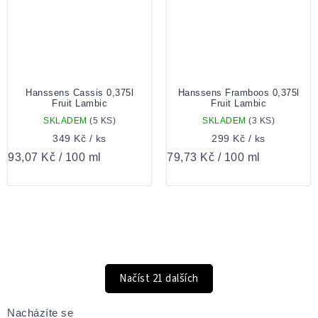
Hanssens Cassis 0,375l
Hanssens Framboos 0,375l
Fruit Lambic
Fruit Lambic
SKLADEM
(5 KS)
SKLADEM
(3 KS)
349 Kč
/ ks
299 Kč
/ ks
Měrná
Měrná
93,07 Kč / 100 ml
79,73 Kč / 100 ml
cena:
cena:
OVLÁDACÍ
PRVKY
VÝPISU
Načíst 21 dalších
Stránkování
Nacházíte se