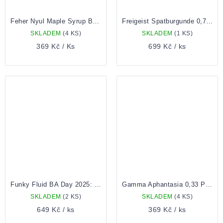
Feher Nyul Maple Syrup Barrel Aged Imeperial Stout 0,33 Lahev
Freigeist Spatburgunde 0,75 Lahev
SKLADEM
(4 KS)
SKLADEM
(1 KS)
369 Kč
/ Ks
699 Kč
/ ks
Funky Fluid BA Day 2025: Coffee 0,33 lahev
Gamma Aphantasia 0,33 Plech
SKLADEM
(2 KS)
SKLADEM
(4 KS)
649 Kč
/ ks
369 Kč
/ ks