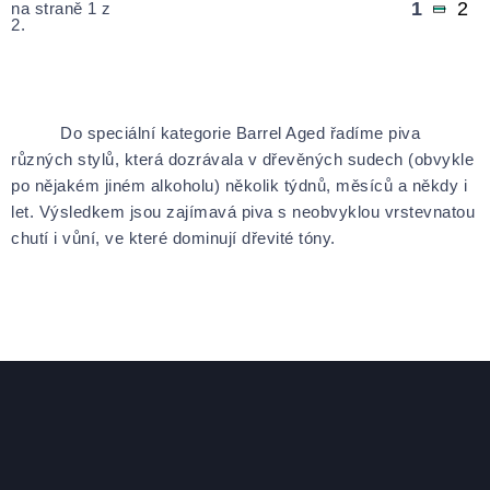
1
2
na straně 1 z
2.
Do speciální kategorie Barrel Aged řadíme piva
různých stylů, která dozrávala v dřevěných sudech (obvykle
po nějakém jiném alkoholu) několik týdnů, měsíců a někdy i
let. Výsledkem jsou zajímavá piva s neobvyklou vrstevnatou
chutí i vůní, ve které dominují dřevité tóny.
Zápatí