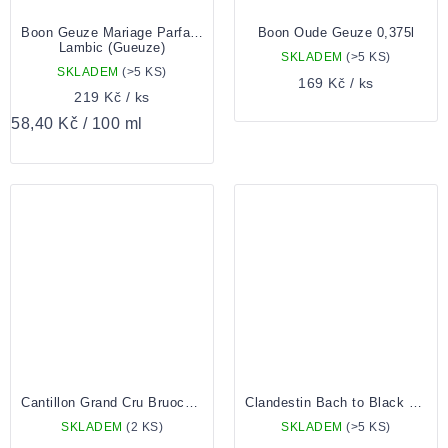
Boon Geuze Mariage Parfait 0,375l
Boon Oude Geuze 0,375l
Lambic (Gueuze)
SKLADEM
(>5 KS)
SKLADEM
(>5 KS)
169 Kč
/ ks
219 Kč
/ ks
Měrná
58,40 Kč / 100 ml
cena:
Cantillon Grand Cru Bruocsella 0,75l
Clandestin Bach to Black 0.33 lahev
SKLADEM
(2 KS)
SKLADEM
(>5 KS)