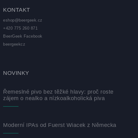
KONTAKT
eshop
@
beergeek.cz
+420 775 260 871
BeerGeek Facebook
beergeekcz
NOVINKY
Řemeslné pivo bez těžké hlavy: proč roste
zájem o nealko a nízkoalkoholická piva
Moderní IPAs od Fuerst Wiacek z Německa