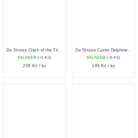
De Struise Clash of the Titans - Grand Reserva 0,33 Lahev
De Struise Cuvee Delphine 0,33 lahev
SKLADEM
(>5 KS)
SKLADEM
(>5 KS)
209 Kč
/ ks
199 Kč
/ ks