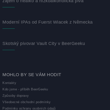
zájem o nealko a nízkoalkoholická piva
Moderní IPAs od Fuerst Wiacek z Německa
Skotský pivovar Vault City v BeerGeeku
MOHLO BY SE VÁM HODIT
Kontakty
Kdo jsme - příběh BeerGeeku
Způsoby dopravy
Všeobecné obchodní podmínky
Podmínky ochrany osobních údajů