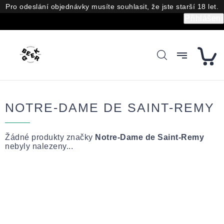
Přejít
Pro odeslání objednávky musíte souhlasit, že jste starší 18 let.
na
Přihlášení
obsah
NOTRE-DAME DE SAINT-REMY
Žádné produkty značky
Notre-Dame de Saint-Remy
nebyly nalezeny...