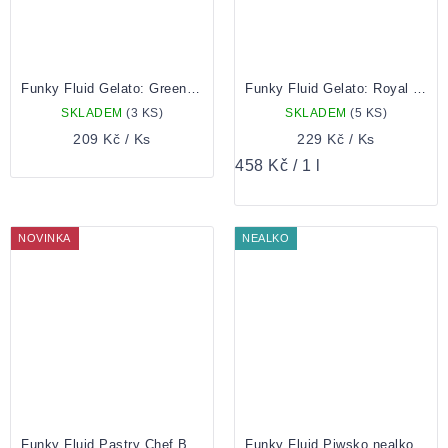
Funky Fluid Gelato: Green 0,5 Plechovka
Funky Fluid Gelato: Royal Orange 0,5 Plechovka
SKLADEM
(3 KS)
SKLADEM
(5 KS)
209 Kč
/ Ks
229 Kč
/ Ks
Měrná
458 Kč / 1 l
cena:
NOVINKA
NEALKO
Funky Fluid Pastry Chef Blueberry Maple Muffin 0,5 Plech
Funky Fluid Piwsko nealko non-alcoholic Hazy APA 0,33 plechovka