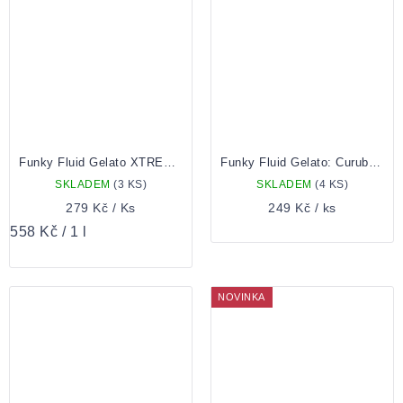
Funky Fluid Gelato XTREME: Tropical Shake 0,5 Plechovka
Funky Fluid Gelato: Curuba, Banana & Passionfruit 0,5 plechovka
SKLADEM
(3 KS)
SKLADEM
(4 KS)
279 Kč
/ Ks
249 Kč
/ ks
Měrná
558 Kč / 1 l
cena:
NOVINKA