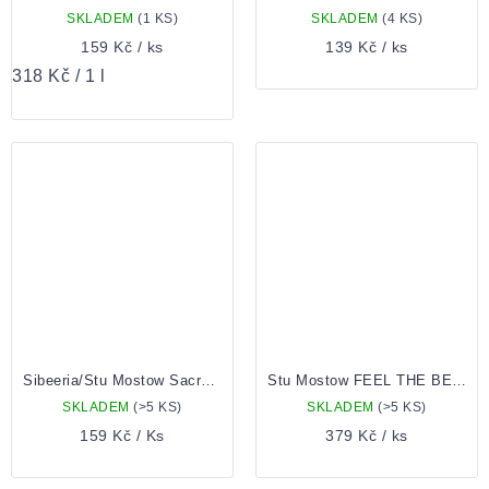
SKLADEM
(1 KS)
SKLADEM
(4 KS)
159 Kč
/ ks
139 Kč
/ ks
Měrná
318 Kč / 1 l
cena:
Sibeeria/Stu Mostow Sacred Tree 0,5 Plechovka
Stu Mostow FEEL THE BEAT 0,33 lahev
SKLADEM
(>5 KS)
SKLADEM
(>5 KS)
159 Kč
/ Ks
379 Kč
/ ks