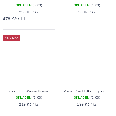
SKLADEM
(5 KS)
SKLADEM
(1 KS)
239 Kč
/ ks
99 Kč
/ ks
Měrná
478 Kč / 1 l
cena:
NOVINKA
Funky Fluid Wanna Know? 0,5 plech
Magic Road Fifty Fifty - Clementine & Passion Fruit
SKLADEM
(5 KS)
SKLADEM
(2 KS)
219 Kč
/ ks
199 Kč
/ ks