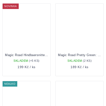
NOVINKA
Magic Road Hindbaersnitter - Danish Raspberry Pastries 0,5 plech
Magic Road Pretty Green: Kiwi, Banana & Spirulina 0,5 Plechovka
SKLADEM
(>5 KS)
SKLADEM
(2 KS)
199 Kč
/ ks
189 Kč
/ ks
NEALKO