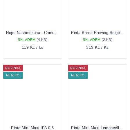
Nepo Nachmielona - Chmel+Cytryna+Jablko 0,5 Plechovka
Pinta Barrel Brewing Ridge 0,33 Lahev
SKLADEM
(4 KS)
SKLADEM
(2 KS)
119 Kč
/ ks
319 Kč
/ Ks
NOVINKA
NOVINKA
NEALKO
NEALKO
Pinta Mini Maxi IPA 0,5
Pinta Mini Maxi Lemoncello 0,5 Lahev