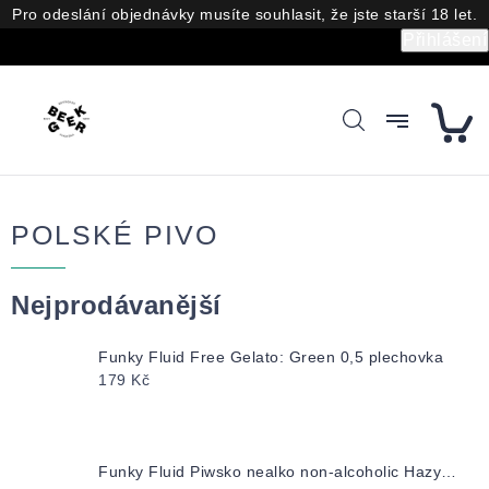
Přejít
Pro odeslání objednávky musíte souhlasit, že jste starší 18 let.
na
Přihlášení
obsah
POLSKÉ PIVO
Nejprodávanější
Funky Fluid Free Gelato: Green 0,5 plechovka
179 Kč
Funky Fluid Piwsko nealko non-alcoholic Hazy APA 0,33 plechovka