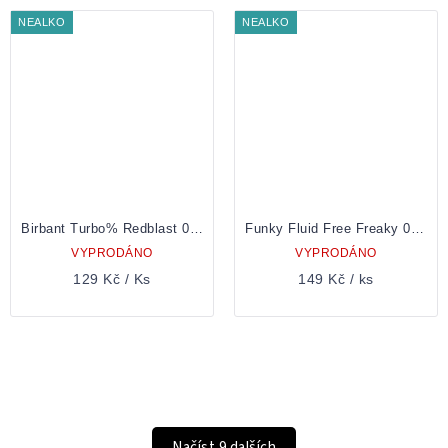
NEALKO
NEALKO
Birbant Turbo% Redblast 0,5 Plechovka
Funky Fluid Free Freaky 0,5 Plechovka
VYPRODÁNO
VYPRODÁNO
129 Kč
/ Ks
149 Kč
/ ks
OVLÁDACÍ
PRVKY
VÝPISU
Načíst 9 dalších