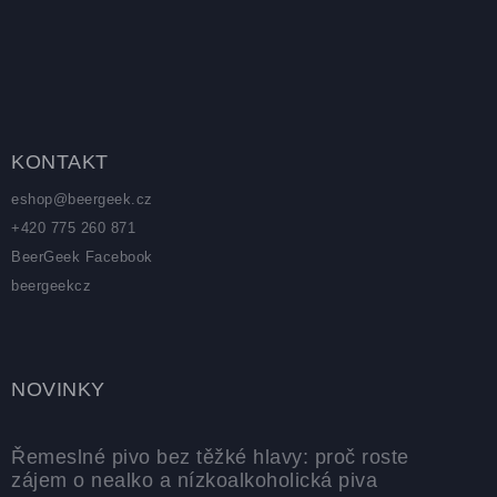
Zápatí
KONTAKT
eshop
@
beergeek.cz
+420 775 260 871
BeerGeek Facebook
beergeekcz
NOVINKY
Řemeslné pivo bez těžké hlavy: proč roste
zájem o nealko a nízkoalkoholická piva