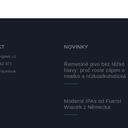
KT
NOVINKY
ergeek.cz
Řemeslné pivo bez těžké
60 871
hlavy: proč roste zájem o
Facebook
nealko a nízkoalkoholická 
z
Moderní IPAs od Fuerst
Wiacek z Německa