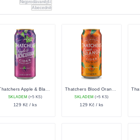
Nejprodávanější
Abecedně
ýpis
roduktů
Thatchers Apple & Blackcurrant 0,44 Plechovka
Thatchers Blood Orange 0,44 Plechovka
SKLADEM
(>5 KS)
SKLADEM
(>5 KS)
129 Kč
/ ks
129 Kč
/ ks