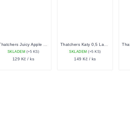
Thatchers Juicy Apple 0,44 Plechovka
Thatchers Katy 0,5 Lahev
SKLADEM
(>5 KS)
SKLADEM
(>5 KS)
129 Kč
/ ks
149 Kč
/ ks
VLÁDACÍ
RVKY
ÝPISU