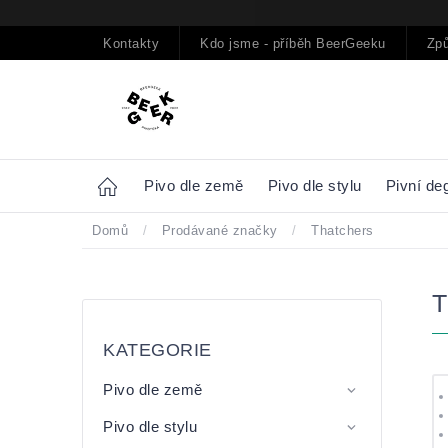
Přejít
na
obsah
Kontakty
Kdo jsme - příběh BeerGeeku
Způ
Home
Pivo dle země
Pivo dle stylu
Pivní de
Domů
/
Prodávané značky
/
Thatchers
Postranní
Přeskočit
panel
kategorie
KATEGORIE
Pivo dle země
Pivo dle stylu