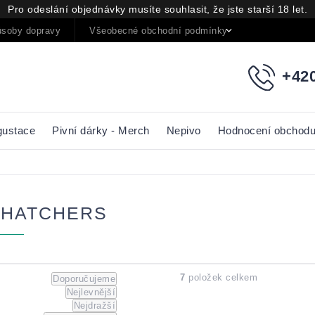
Pro odeslání objednávky musíte souhlasit, že jste starší 18 let.
soby dopravy
Všeobecné obchodní podmínky
Podmínky oc
+420
gustace
Pivní dárky - Merch
Nepivo
Hodnocení obchod
THATCHERS
Řazení
7
položek celkem
Doporučujeme
Nejlevnější
produktů
Nejdražší