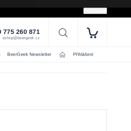
Přihlášení
hrany osobních údajů
Napište nám
 775 260 871
Hledat
eshop@beergeek.cz
u
BeerGeek Newsletter
Home
Přihlášení