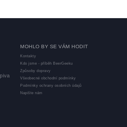
MOHLO BY SE VÁM HODIT
Kontakty
Kdo jsme - příběh BeerGeeku
Způsoby dopravy
piva
Všeobecné obchodní podmínky
Podmínky ochrany osobních údajů
Napište nám