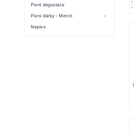
Pivní degustace
Pivní dárky - Merch
V
Nepivo
p