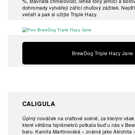
%, šťavnatá chmelovost, lehké tóny jehličí a boro
dohromady vytvářejí zářící chuťový zážitek. Nejdř
večeři a pak si užijte Triple Hazy.
BrewDog Triple Hazy Jane
CALIGULA
Úplný nováček na craftové scéně, za kterým však s
které většina fajnšmekrů potkala buď u nás v Be
baru. Kamila Martinovská – známá jako Akichita –