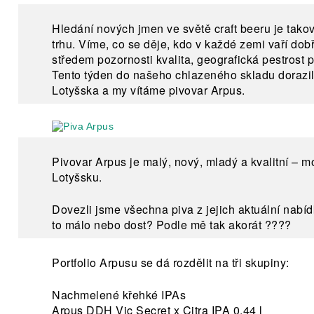
Hledání nových jmen ve světě craft beeru je tak
trhu. Víme, co se děje, kdo v každé zemi vaří dob
středem pozornosti kvalita, geografická pestrost 
Tento týden do našeho chlazeného skladu dorazil
Lotyšska a my vítáme pivovar Arpus.
Pivovar Arpus je malý, nový, mladý a kvalitní – m
Lotyšsku.
Dovezli jsme všechna piva z jejich aktuální nabíd
to málo nebo dost? Podle mě tak akorát ????
Portfolio Arpusu se dá rozdělit na tři skupiny:
Nachmelené křehké IPAs
Arpus DDH Vic Secret x Citra IPA 0.44 l