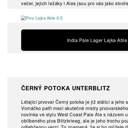
večer, jejich ležáky i Ales jsou pro vás jako stvoř
India Pale Lager Lajka Able
ČERNÝ POTOKA UNTERBLITZ
Létající pivovar Černý potoka je již stálicí a jeho
Vomáčko patří mezi skutečné mistry pivovarskéh
novinka ve stylu West Coast Pale Ale s názvem un
oblíbeného piva Blitzkrieeg, ale je jeho trochu 
odlehčenou verzí. To znamená, že si ho můžete d