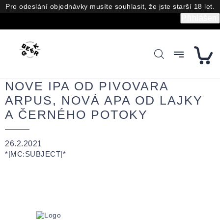
P
Pro odeslání objednávky musíte souhlasit, že jste starší 18 let.
ř
Přihlášení
e
j
í
t
n
a
o
b
NOVE IPA OD PIVOVARA
s
ARPUS, NOVÁ APA OD LAJKY
a
h
A ČERNÉHO POTOKY
26.2.2021
*|MC:SUBJECT|*