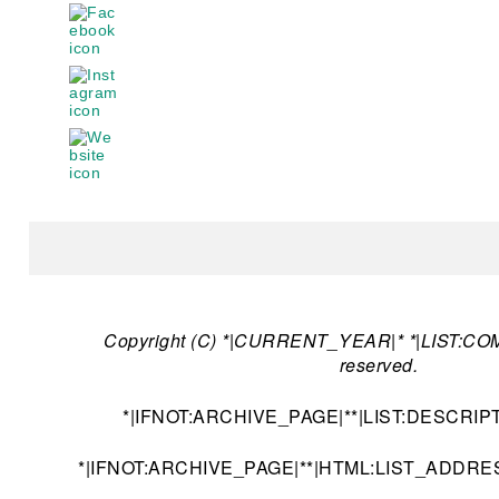
Copyright (C) *|CURRENT_YEAR|* *|LIST:COMP
reserved.
*|IFNOT:ARCHIVE_PAGE|**|LIST:DESCRIPTI
*|IFNOT:ARCHIVE_PAGE|**|HTML:LIST_ADDRES