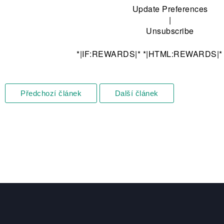
Update Preferences
|
Unsubscribe
*|IF:REWARDS|* *|HTML:REWARDS|* *
Předchozí článek
Další článek
Zápatí