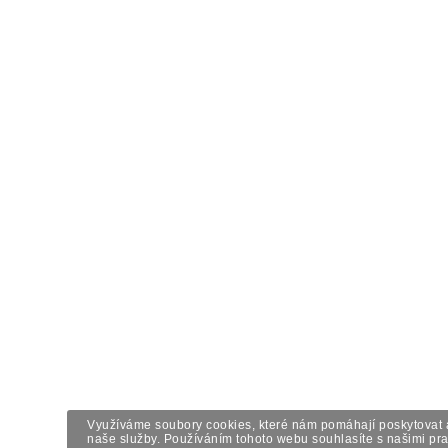
Využíváme soubory cookies, které nám pomáhají poskytovat 
naše služby. Používáním tohoto webu souhlasíte s našimi pra