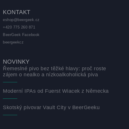
KONTAKT
eshop
@
beergeek.cz
+420 775 260 871
BeerGeek Facebook
beergeekcz
NOVINKY
Řemeslné pivo bez těžké hlavy: proč roste
zájem o nealko a nízkoalkoholická piva
Moderní IPAs od Fuerst Wiacek z Německa
Skotský pivovar Vault City v BeerGeeku