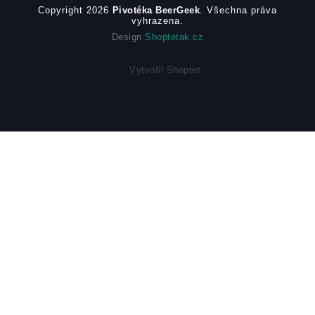
Copyright 2026
Pivotéka BeerGeek
. Všechna práva
vyhrazena.
Design
Shoptetak.cz
Vytvořil Shoptet