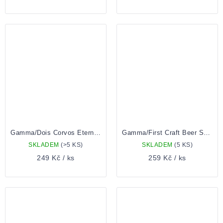
Gamma/Dois Corvos Eternal Flux 0,33l Plechovka
Gamma/First Craft Beer System Business 0,44l Plechovka
SKLADEM
(>5 KS)
SKLADEM
(5 KS)
249 Kč
/ ks
259 Kč
/ ks