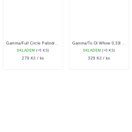
Gamma/Full Circle Palindrome 0,44 Plechovka
Gamma/To Ol Whine 0,33l Plechovka
SKLADEM
(>5 KS)
SKLADEM
(>5 KS)
279 Kč
/ ks
329 Kč
/ ks
OVLÁDACÍ
PRVKY
VÝPISU