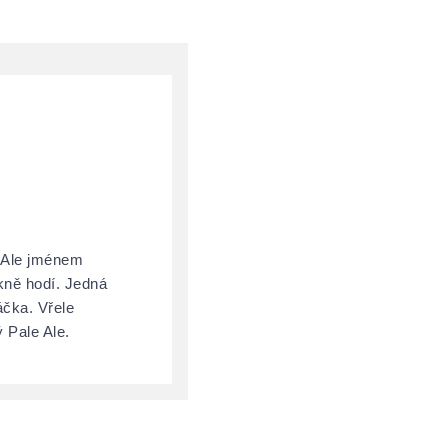
e Ale jménem
kně hodí. Jedná
áčka. Vřele
 Pale Ale.