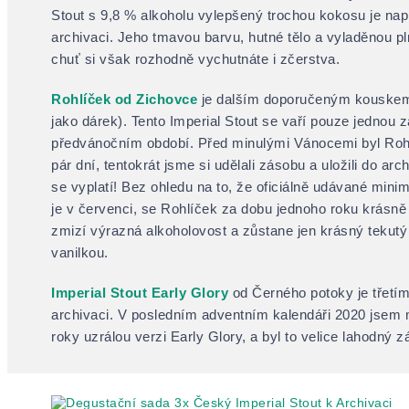
Stout s 9,8 % alkoholu vylepšený trochou kokosu je napr
archivaci. Jeho tmavou barvu, hutné tělo a vyladěnou p
chuť si však rozhodně vychutnáte i zčerstva.
Rohlíček od Zichovce
je dalším doporučeným kouskem 
jako dárek). Tento Imperial Stout se vaří pouze jednou za
předvánočním období. Před minulými Vánocemi byl Roh
pár dní, tentokrát jsme si udělali zásobu a uložili do arc
se vyplatí! Bez ohledu na to, že oficiálně udávané mini
je v červenci, se Rohlíček za dobu jednoho roku krásně z
zmizí výrazná alkoholovost a zůstane jen krásný teku
vanilkou.
Imperial Stout Early Glory
od Černého potoky je třetí
archivaci. V posledním adventním kalendáři 2020 jsem
roky uzrálou verzi Early Glory, a byl to velice lahodný z