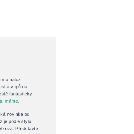
římo nálož
sí a vtipů na
ostě fantasticky
 tu máme
.
eká novinka od
ž je podle stylu
etková. Představte