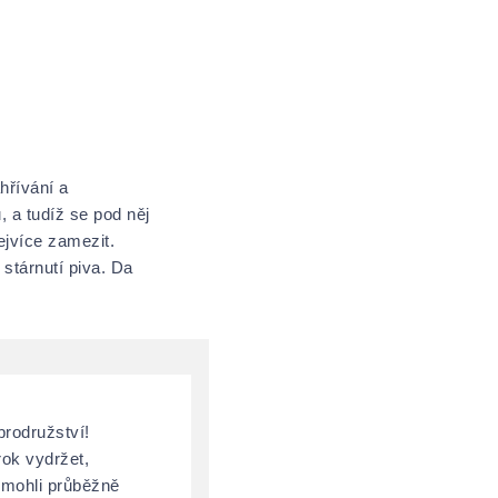
hřívání a
 a tudíž se pod něj
ejvíce zamezit.
 stárnutí piva. Da
brodružství!
rok vydržet,
 mohli průběžně