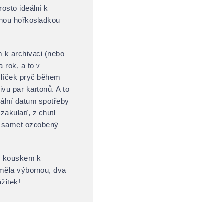
osto ideální k
lnou hořkosladkou
k archivaci (nebo
 rok, a to v
líček pryč během
hivu par kartonů. A to
mální datum spotřeby
akulatí, z chuti
tý samet ozdobený
m kouskem k
 měla výbornou, dva
ážitek!