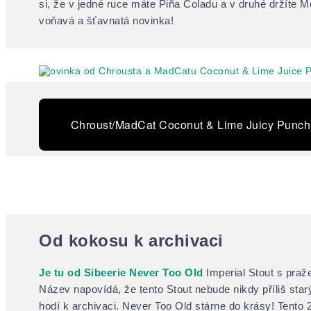
si, že v jedné ruce máte Piña Coladu a v druhé držíte M
voňavá a šťavnatá novinka!
Chroust/MadCat Coconut & Lime Juicy Punch
Od kokosu k archivaci
Je tu od Sibeerie Never Too Old
Imperial Stout s pra
Název napovídá, že tento Stout nebude nikdy příliš star
hodí k archivaci. Never Too Old stárne do krásy! Tento 