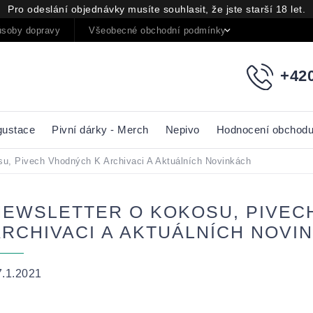
Pro odeslání objednávky musíte souhlasit, že jste starší 18 let.
soby dopravy
Všeobecné obchodní podmínky
Podmínky oc
+420
gustace
Pivní dárky - Merch
Nepivo
Hodnocení obchod
su, Pivech Vhodných K Archivaci A Aktuálních Novinkách
NEWSLETTER O KOKOSU, PIVEC
ARCHIVACI A AKTUÁLNÍCH NOVI
7.1.2021