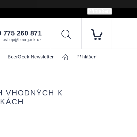
Přihlášení
hrany osobních údajů
Napište nám
 775 260 871
Hledat
eshop@beergeek.cz
u
BeerGeek Newsletter
Home
Přihlášení
H VHODNÝCH K
NKÁCH