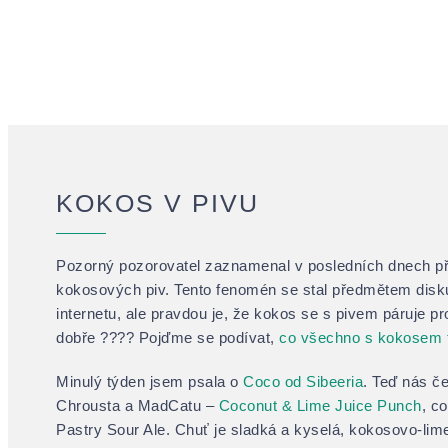
KOKOS V PIVU
Pozorný pozorovatel zaznamenal v posledních dnech p
kokosových piv. Tento fenomén se stal předmětem disku
internetu, ale pravdou je, že kokos se s pivem páruje pr
dobře ???? Pojďme se podívat,
co všechno s kokosem
Minulý týden jsem psala o
Coco od Sibeeria
. Teď nás č
Chrousta a MadCatu –
Coconut & Lime Juice Punch
, co
Pastry Sour Ale. Chuť je sladká a kyselá, kokosovo-lim