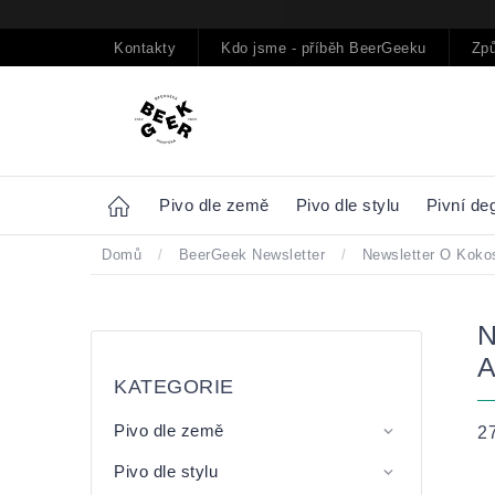
Přejít
na
obsah
Kontakty
Kdo jsme - příběh BeerGeeku
Způ
Home
Pivo dle země
Pivo dle stylu
Pivní de
Domů
/
BeerGeek Newsletter
/
Newsletter O Koko
Postranní
Přeskočit
panel
kategorie
KATEGORIE
Pivo dle země
2
Pivo dle stylu