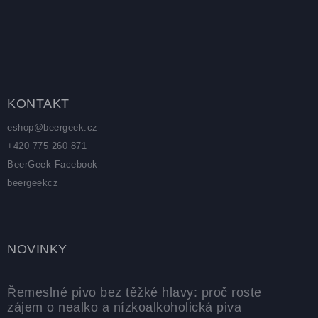
Zápatí
KONTAKT
eshop
@
beergeek.cz
+420 775 260 871
BeerGeek Facebook
beergeekcz
NOVINKY
Řemeslné pivo bez těžké hlavy: proč roste
zájem o nealko a nízkoalkoholická piva