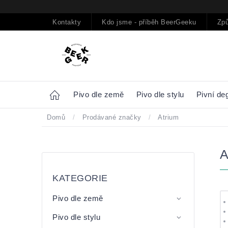
Přejít
na
obsah
Kontakty
Kdo jsme - příběh BeerGeeku
Způ
Home
Pivo dle země
Pivo dle stylu
Pivní de
Domů
/
Prodávané značky
/
Atrium
Postranní
Přeskočit
panel
kategorie
KATEGORIE
Pivo dle země
Pivo dle stylu