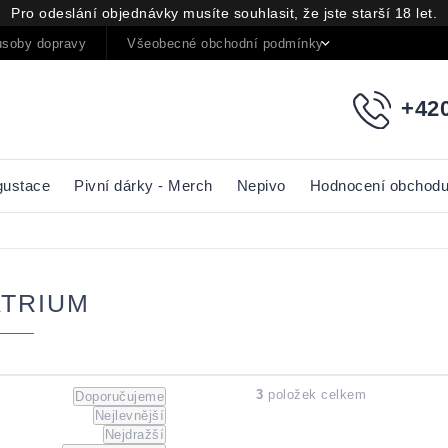
Pro odeslání objednávky musíte souhlasit, že jste starší 18 let.
soby dopravy
Všeobecné obchodní podmínky
Podmínky oc
+420
gustace
Pivní dárky - Merch
Nepivo
Hodnocení obchod
ATRIUM
Řazení
3
položek celkem
Doporučujeme
Nejlevnější
produktů
Nejdražší