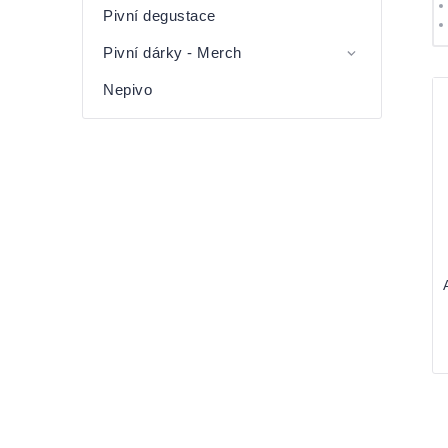
Pivní degustace
Pivní dárky - Merch
V
Nepivo
p