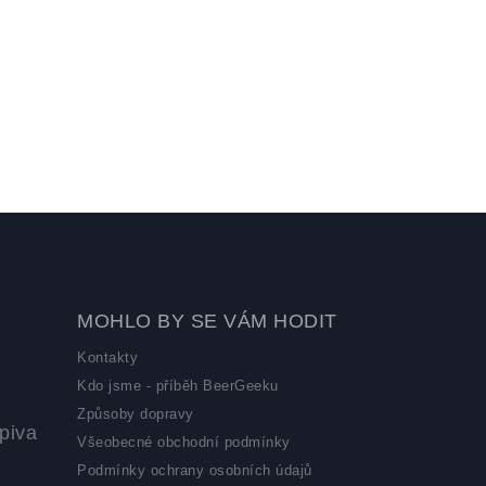
MOHLO BY SE VÁM HODIT
Kontakty
Kdo jsme - příběh BeerGeeku
Způsoby dopravy
piva
Všeobecné obchodní podmínky
Podmínky ochrany osobních údajů