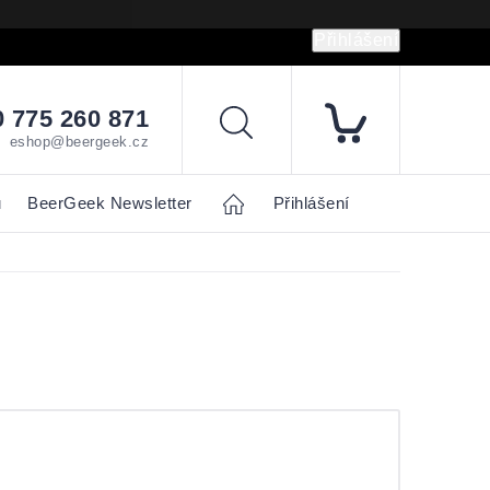
Přihlášení
hrany osobních údajů
Napište nám
 775 260 871
Hledat
eshop@beergeek.cz
u
BeerGeek Newsletter
Home
Přihlášení