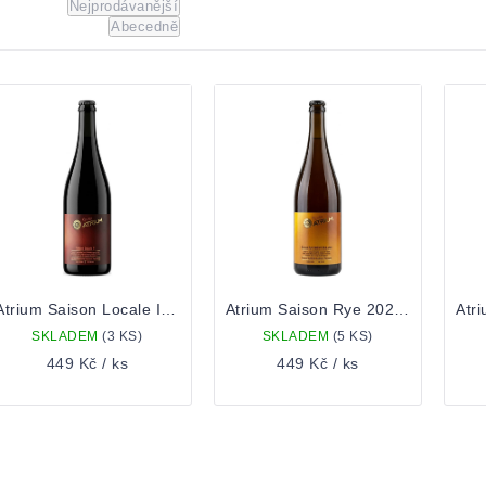
Nejprodávanější
Abecedně
ýpis
roduktů
Atrium Saison Locale II 0,75 Lahev
Atrium Saison Rye 2023 0,75 Lahev
SKLADEM
(3 KS)
SKLADEM
(5 KS)
449 Kč
/ ks
449 Kč
/ ks