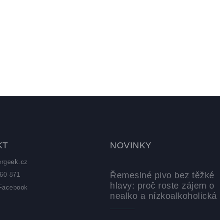
VLÁDACÍ
RVKY
ÝPISU
KT
NOVINKY
ergeek.cz
Řemeslné pivo bez těžké
60 871
hlavy: proč roste zájem o
Facebook
nealko a nízkoalkoholická 
z