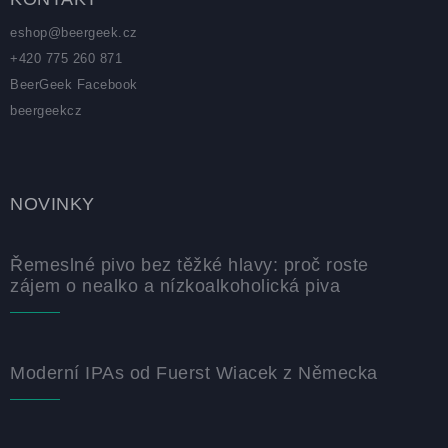
eshop
@
beergeek.cz
+420 775 260 871
BeerGeek Facebook
beergeekcz
NOVINKY
Řemeslné pivo bez těžké hlavy: proč roste
zájem o nealko a nízkoalkoholická piva
Moderní IPAs od Fuerst Wiacek z Německa