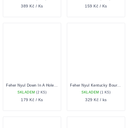
389 Kč
/ Ks
159 Kč
/ Ks
Feher Nyul Down In A Hole 0,33 Plechovka
Feher Nyul Kentucky Bourbon Barrel Aged Imperial Stout 0,33 Plechovka
SKLADEM
(2 KS)
SKLADEM
(1 KS)
179 Kč
/ Ks
329 Kč
/ ks