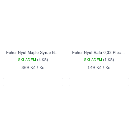
Feher Nyul Maple Syrup Barrel Aged Imeperial Stout 0,33 Lahev
Feher Nyul Rafa 0,33 Plechovka
SKLADEM
(4 KS)
SKLADEM
(1 KS)
369 Kč
/ Ks
149 Kč
/ Ks