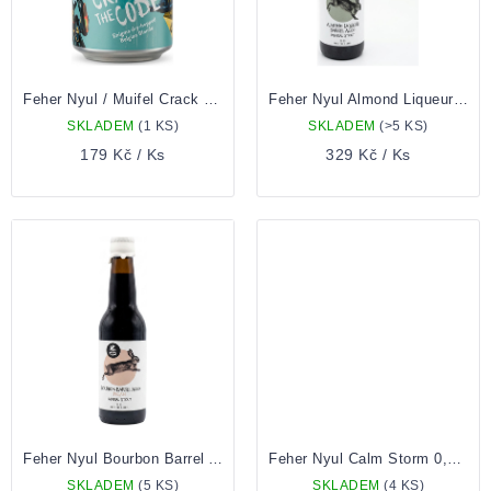
Feher Nyul / Muifel Crack The Code 0,33 Plechovka
Feher Nyul Almond Liqueur Barrel Aged Imperial Stout 0,33 Lahev
SKLADEM
(1 KS)
SKLADEM
(>5 KS)
179 Kč
/ Ks
329 Kč
/ Ks
Feher Nyul Bourbon Barrel Aged Pecan Imperial Stout 0,33 Lahev
Feher Nyul Calm Storm 0,33 Plechovka
SKLADEM
(5 KS)
SKLADEM
(4 KS)