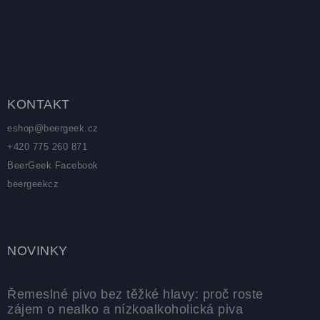
Zápatí
KONTAKT
eshop
@
beergeek.cz
+420 775 260 871
BeerGeek Facebook
beergeekcz
NOVINKY
Řemeslné pivo bez těžké hlavy: proč roste
zájem o nealko a nízkoalkoholická piva