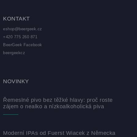
KONTAKT
eshop
@
beergeek.cz
+420 775 260 871
BeerGeek Facebook
beergeekcz
NOVINKY
Řemeslné pivo bez těžké hlavy: proč roste
zájem o nealko a nízkoalkoholická piva
Moderní IPAs od Fuerst Wiacek z Německa