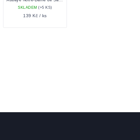
SKLADEM
(>5 KS)
139 Kč
/ ks
OVLÁDACÍ
PRVKY
VÝPISU
Zápatí