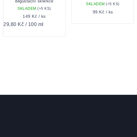
degustační sklenice
SKLADEM
(>5 KS)
SKLADEM
(>5 KS)
99 Kč
/ ks
149 Kč
/ ks
Měrná
29,80 Kč / 100 ml
cena:
OVLÁDACÍ
PRVKY
VÝPISU
Zápatí