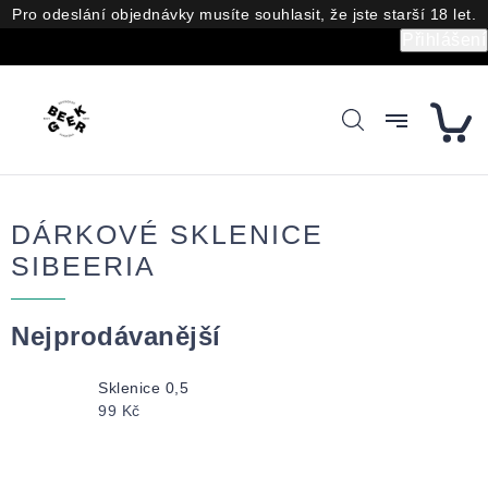
Přejít
Pro odeslání objednávky musíte souhlasit, že jste starší 18 let.
na
Přihlášení
obsah
DÁRKOVÉ SKLENICE
SIBEERIA
Nejprodávanější
Sklenice 0,5
99 Kč