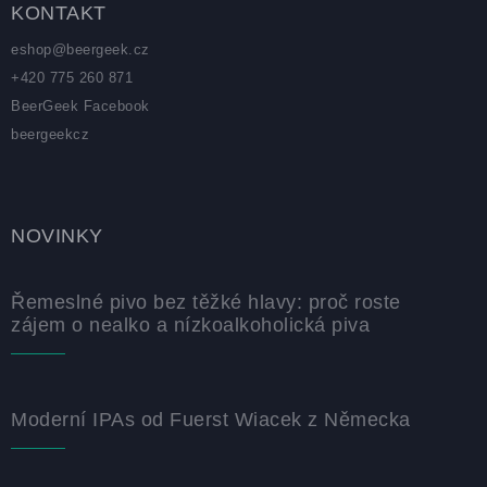
KONTAKT
eshop
@
beergeek.cz
+420 775 260 871
BeerGeek Facebook
beergeekcz
NOVINKY
Řemeslné pivo bez těžké hlavy: proč roste
zájem o nealko a nízkoalkoholická piva
Moderní IPAs od Fuerst Wiacek z Německa