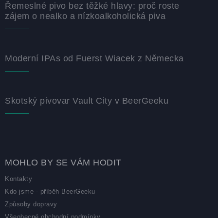
Řemeslné pivo bez těžké hlavy: proč roste
zájem o nealko a nízkoalkoholická piva
Moderní IPAs od Fuerst Wiacek z Německa
Skotský pivovar Vault City v BeerGeeku
MOHLO BY SE VÁM HODIT
Kontakty
Kdo jsme - příběh BeerGeeku
Způsoby dopravy
Všeobecné obchodní podmínky