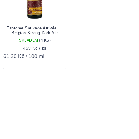
Fantome Sauvage Arrivée 0,75l
Belgian Strong Dark Ale
SKLADEM
(4 KS)
459 Kč
/ ks
Měrná
61,20 Kč / 100 ml
cena:
OVLÁDACÍ
PRVKY
VÝPISU