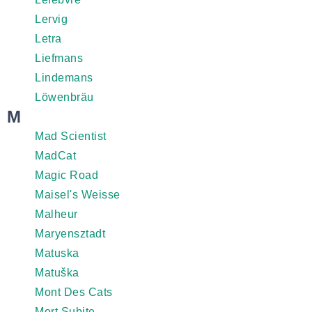
Lervig
Letra
Liefmans
Lindemans
Löwenbräu
M
Mad Scientist
MadCat
Magic Road
Maisel's Weisse
Malheur
Maryensztadt
Matuska
Matuška
Mont Des Cats
Mort Subite