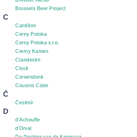
Brussels Beer Project
C
Cantillon
Cerny Potoka
Cerny Potoka s.r.o.
Cierny Kamen
Clandestin
Clock
Corsendonk
Cousins Cider
Č
Čestmír
D
d'Achouffe
d'Orval
De Dochter van de Korenaar