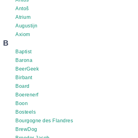
Antoš
Atrium
Augustijn
Axiom
B
Baptist
Barona
BeerGeek
Birbant
Board
Boerenerf
Boon
Bosteels
Bourgogne des Flandres
BrewDog
Broeder Jacob