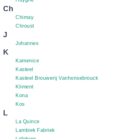
Ch
Chimay
Chroust
J
Johannes
K
Kamenice
Kasteel
Kasteel Brouwerij Vanhonsebrouck
Kliment
Kona
Kos
L
La Quince
Lambiek Fabriek
Lefebvre