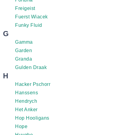
Freigeist
Fuerst Wiacek
Funky Fluid
G
Gamma
Garden
Granda
Gulden Draak
H
Hacker Pschorr
Hanssens
Hendrych
Het Anker
Hop Hooligans
Hope
Huyghe