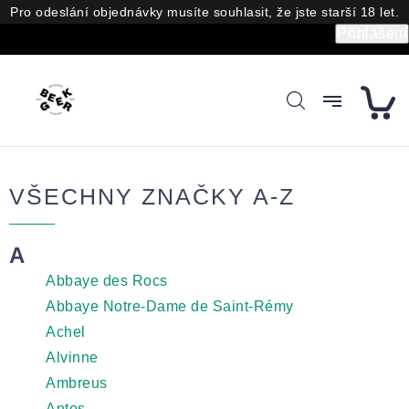
Přejít
Pro odeslání objednávky musíte souhlasit, že jste starší 18 let.
na
Přihlášení
obsah
VŠECHNY ZNAČKY A-Z
A
Abbaye des Rocs
Abbaye Notre-Dame de Saint-Rémy
Achel
Alvinne
Ambreus
Antos