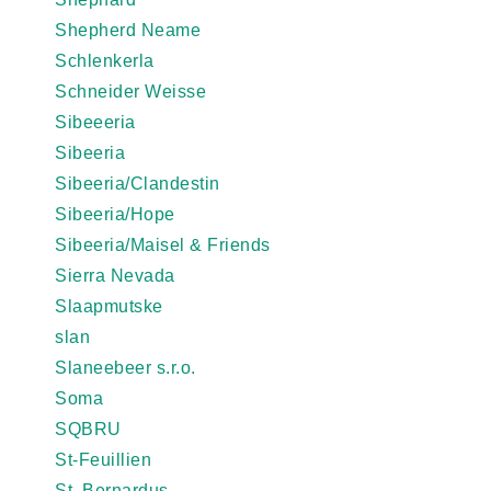
Shepherd Neame
Schlenkerla
Schneider Weisse
Sibeeeria
Sibeeria
Sibeeria/Clandestin
Sibeeria/Hope
Sibeeria/Maisel & Friends
Sierra Nevada
Slaapmutske
slan
Slaneebeer s.r.o.
Soma
SQBRU
St-Feuillien
St. Bernardus