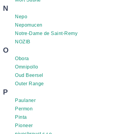
N
Nepo
Nepomucen
Notre-Dame de Saint-Remy
NOZIB
O
Obora
Omnipollo
Oud Beersel
Outer Range
P
Paulaner
Permon
Pinta
Pioneer
pivochroust s.r.o.