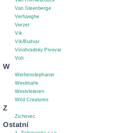
Van Steenberge
Verhaeghe
Verzet
Vik
Vik/Budvar
Vinohradsky Pivovar
Volt
W
Weihenstephaner
Westmalle
Westvleteren
Wild Creatures
Z
Zichovec
Ostatní
1. Zichovecka s.r.o.