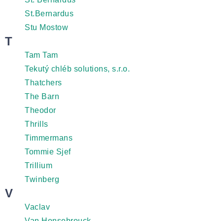
St.Bernardus
Stu Mostow
T
Tam Tam
Tekutý chléb solutions, s.r.o.
Thatchers
The Barn
Theodor
Thrills
Timmermans
Tommie Sjef
Trillium
Twinberg
V
Vaclav
Van Honsebrouck