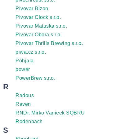
Pivovar Bizon
Pivovar Clock s.r.o.
Pivovar Matuska s.r.o.
Pivovar Obora s.r.o.
Pivovar Thrills Brewing s.r.o.
piwa.cz s.r.o.
Põhjala
power
PowerBrew s.r.o.
R
Radous
Raven
RNDr. Mirko Vanieek SQBRU
Rodenbach
S
Shephard