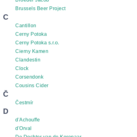
Brussels Beer Project
C
Cantillon
Cerny Potoka
Cerny Potoka s.r.o.
Cierny Kamen
Clandestin
Clock
Corsendonk
Cousins Cider
Č
Čestmír
D
d'Achouffe
d'Orval
De Dochter van de Korenaar