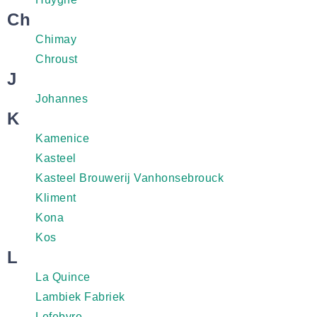
Ch
Chimay
Chroust
J
Johannes
K
Kamenice
Kasteel
Kasteel Brouwerij Vanhonsebrouck
Kliment
Kona
Kos
L
La Quince
Lambiek Fabriek
Lefebvre