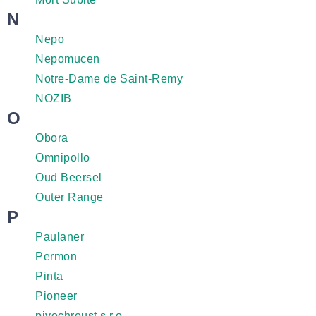
N
Nepo
Nepomucen
Notre-Dame de Saint-Remy
NOZIB
O
Obora
Omnipollo
Oud Beersel
Outer Range
P
Paulaner
Permon
Pinta
Pioneer
pivochroust s.r.o.