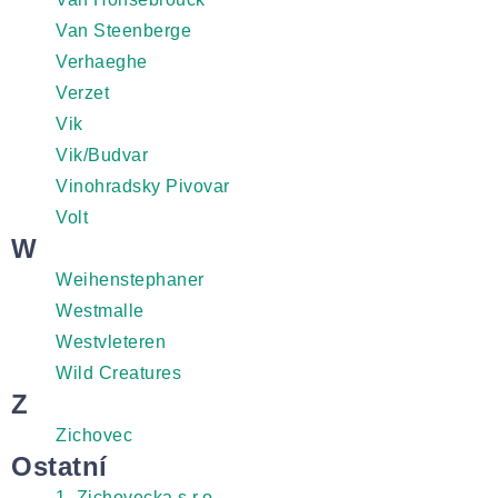
Van Steenberge
Verhaeghe
Verzet
Vik
Vik/Budvar
Vinohradsky Pivovar
Volt
W
Weihenstephaner
Westmalle
Westvleteren
Wild Creatures
Z
Zichovec
Ostatní
1. Zichovecka s.r.o.