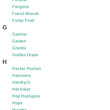
Freigeist
Fuerst Wiacek
Funky Fluid
G
Gamma
Garden
Granda
Gulden Draak
H
Hacker Pschorr
Hanssens
Hendrych
Het Anker
Hop Hooligans
Hope
Huyghe