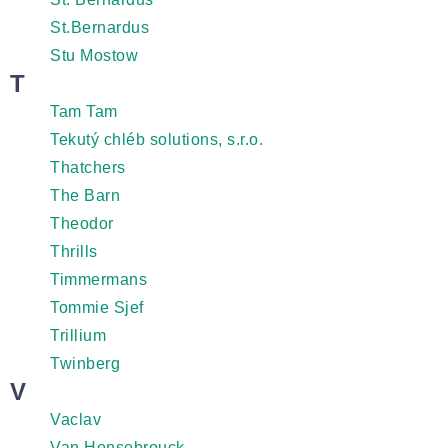
St.Bernardus
Stu Mostow
T
Tam Tam
Tekutý chléb solutions, s.r.o.
Thatchers
The Barn
Theodor
Thrills
Timmermans
Tommie Sjef
Trillium
Twinberg
V
Vaclav
Van Honsebrouck