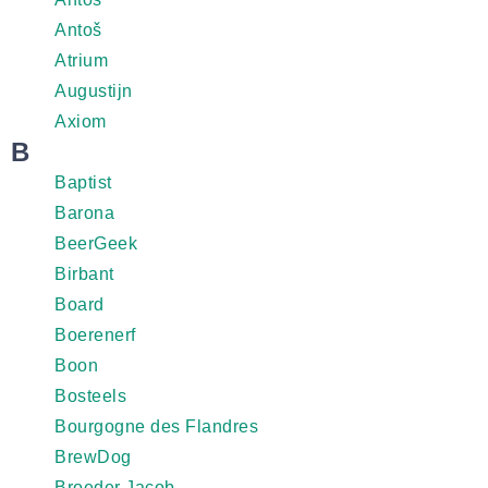
Antoš
Atrium
Augustijn
Axiom
B
Baptist
Barona
BeerGeek
Birbant
Board
Boerenerf
Boon
Bosteels
Bourgogne des Flandres
BrewDog
Broeder Jacob