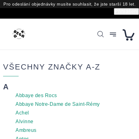
Přejít
Pro odeslání objednávky musíte souhlasit, že jste starší 18 let.
na
Přihlášení
obsah
VŠECHNY ZNAČKY A-Z
A
Abbaye des Rocs
Abbaye Notre-Dame de Saint-Rémy
Achel
Alvinne
Ambreus
Antos