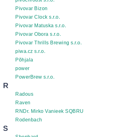
Pivovar Bizon
Pivovar Clock s.r.o.
Pivovar Matuska s.r.o.
Pivovar Obora s.r.o.
Pivovar Thrills Brewing s.r.o.
piwa.cz s.r.o.
Põhjala
power
PowerBrew s.r.o.
R
Radous
Raven
RNDr. Mirko Vanieek SQBRU
Rodenbach
S
Shephard