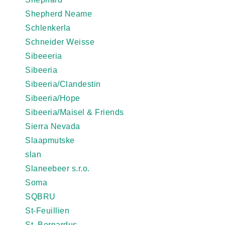
Shepherd Neame
Schlenkerla
Schneider Weisse
Sibeeeria
Sibeeria
Sibeeria/Clandestin
Sibeeria/Hope
Sibeeria/Maisel & Friends
Sierra Nevada
Slaapmutske
slan
Slaneebeer s.r.o.
Soma
SQBRU
St-Feuillien
St. Bernardus