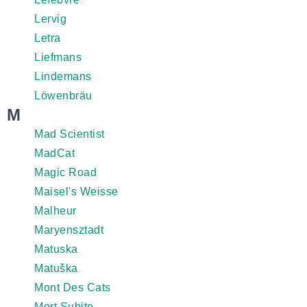
Lervig
Letra
Liefmans
Lindemans
Löwenbräu
M
Mad Scientist
MadCat
Magic Road
Maisel's Weisse
Malheur
Maryensztadt
Matuska
Matuška
Mont Des Cats
Mort Subite