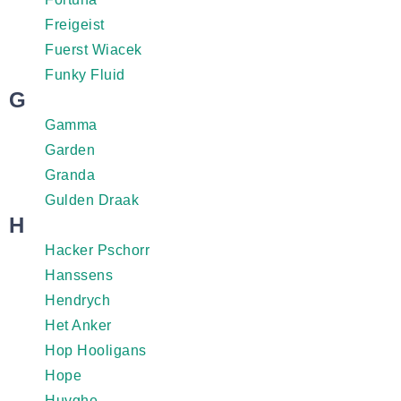
Freigeist
Fuerst Wiacek
Funky Fluid
G
Gamma
Garden
Granda
Gulden Draak
H
Hacker Pschorr
Hanssens
Hendrych
Het Anker
Hop Hooligans
Hope
Huyghe