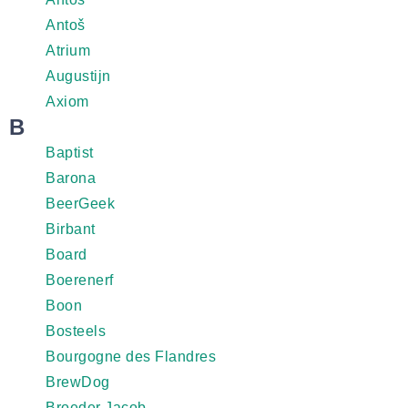
Antoš
Atrium
Augustijn
Axiom
B
Baptist
Barona
BeerGeek
Birbant
Board
Boerenerf
Boon
Bosteels
Bourgogne des Flandres
BrewDog
Broeder Jacob