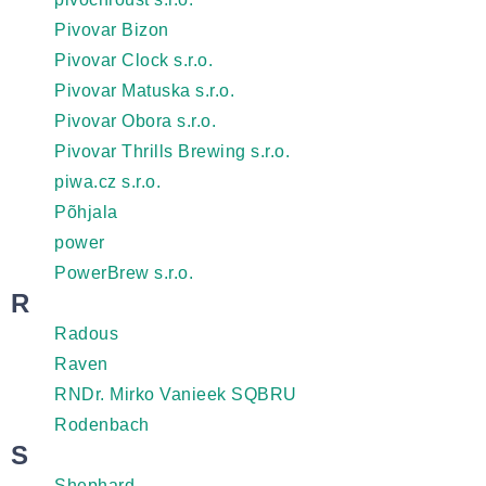
Pivovar Bizon
Pivovar Clock s.r.o.
Pivovar Matuska s.r.o.
Pivovar Obora s.r.o.
Pivovar Thrills Brewing s.r.o.
piwa.cz s.r.o.
Põhjala
power
PowerBrew s.r.o.
R
Radous
Raven
RNDr. Mirko Vanieek SQBRU
Rodenbach
S
Shephard