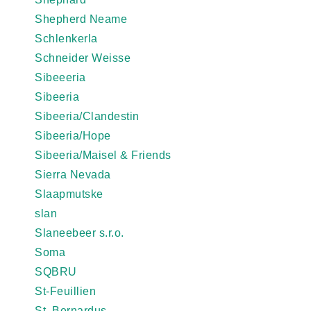
Shepherd Neame
Schlenkerla
Schneider Weisse
Sibeeeria
Sibeeria
Sibeeria/Clandestin
Sibeeria/Hope
Sibeeria/Maisel & Friends
Sierra Nevada
Slaapmutske
slan
Slaneebeer s.r.o.
Soma
SQBRU
St-Feuillien
St. Bernardus