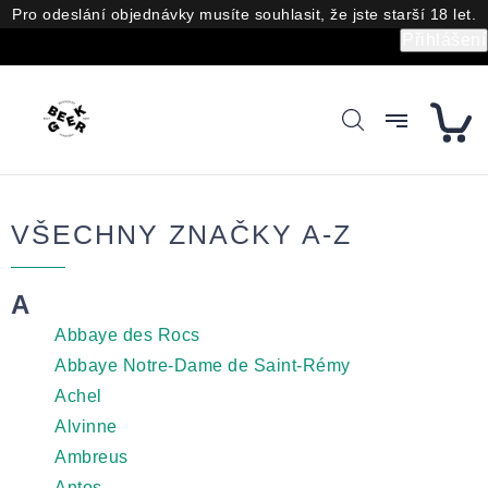
Přejít
Pro odeslání objednávky musíte souhlasit, že jste starší 18 let.
na
Přihlášení
obsah
VŠECHNY ZNAČKY A-Z
A
Abbaye des Rocs
Abbaye Notre-Dame de Saint-Rémy
Achel
Alvinne
Ambreus
Antos