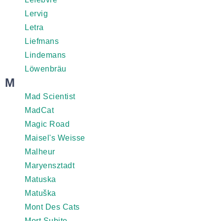
Lervig
Letra
Liefmans
Lindemans
Löwenbräu
M
Mad Scientist
MadCat
Magic Road
Maisel's Weisse
Malheur
Maryensztadt
Matuska
Matuška
Mont Des Cats
Mort Subite