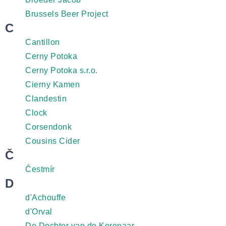
Brussels Beer Project
C
Cantillon
Cerny Potoka
Cerny Potoka s.r.o.
Cierny Kamen
Clandestin
Clock
Corsendonk
Cousins Cider
Č
Čestmír
D
d'Achouffe
d'Orval
De Dochter van de Korenaar