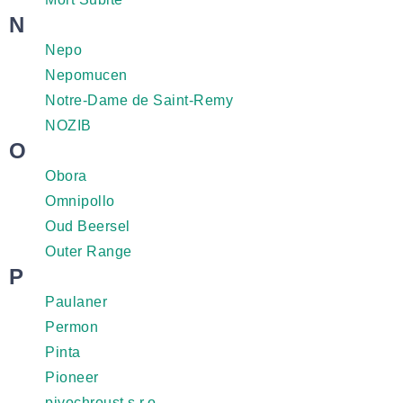
N
Nepo
Nepomucen
Notre-Dame de Saint-Remy
NOZIB
O
Obora
Omnipollo
Oud Beersel
Outer Range
P
Paulaner
Permon
Pinta
Pioneer
pivochroust s.r.o.