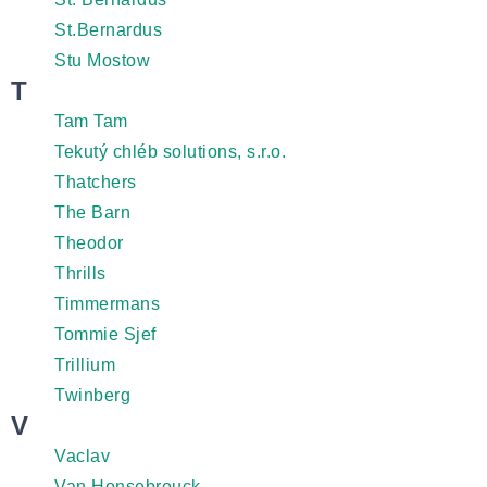
St.Bernardus
Stu Mostow
T
Tam Tam
Tekutý chléb solutions, s.r.o.
Thatchers
The Barn
Theodor
Thrills
Timmermans
Tommie Sjef
Trillium
Twinberg
V
Vaclav
Van Honsebrouck