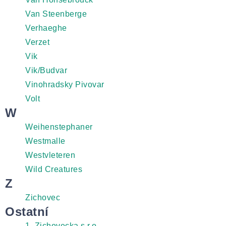
Van Steenberge
Verhaeghe
Verzet
Vik
Vik/Budvar
Vinohradsky Pivovar
Volt
W
Weihenstephaner
Westmalle
Westvleteren
Wild Creatures
Z
Zichovec
Ostatní
1. Zichovecka s.r.o.