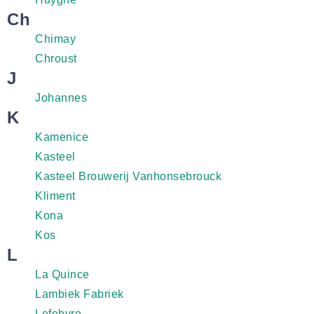
Ch
Chimay
Chroust
J
Johannes
K
Kamenice
Kasteel
Kasteel Brouwerij Vanhonsebrouck
Kliment
Kona
Kos
L
La Quince
Lambiek Fabriek
Lefebvre