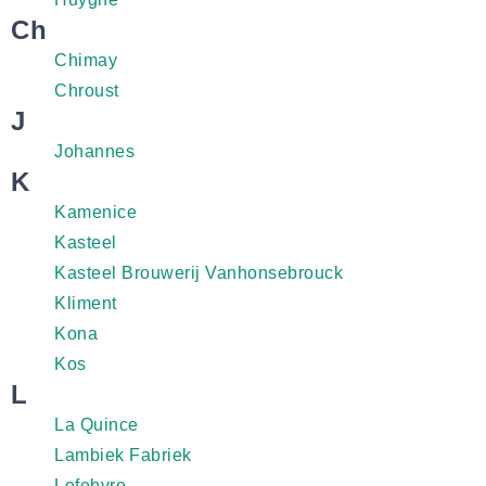
Ch
Chimay
Chroust
J
Johannes
K
Kamenice
Kasteel
Kasteel Brouwerij Vanhonsebrouck
Kliment
Kona
Kos
L
La Quince
Lambiek Fabriek
Lefebvre