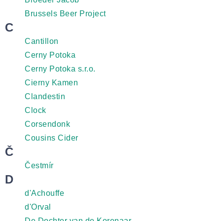
Brussels Beer Project
C
Cantillon
Cerny Potoka
Cerny Potoka s.r.o.
Cierny Kamen
Clandestin
Clock
Corsendonk
Cousins Cider
Č
Čestmír
D
d'Achouffe
d'Orval
De Dochter van de Korenaar