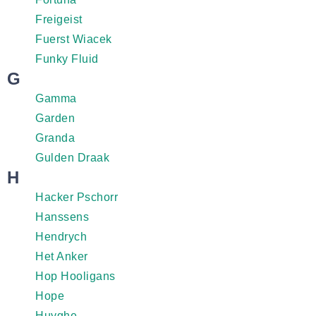
Freigeist
Fuerst Wiacek
Funky Fluid
G
Gamma
Garden
Granda
Gulden Draak
H
Hacker Pschorr
Hanssens
Hendrych
Het Anker
Hop Hooligans
Hope
Huyghe