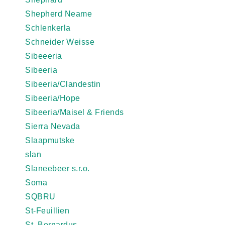
Shepherd Neame
Schlenkerla
Schneider Weisse
Sibeeeria
Sibeeria
Sibeeria/Clandestin
Sibeeria/Hope
Sibeeria/Maisel & Friends
Sierra Nevada
Slaapmutske
slan
Slaneebeer s.r.o.
Soma
SQBRU
St-Feuillien
St. Bernardus