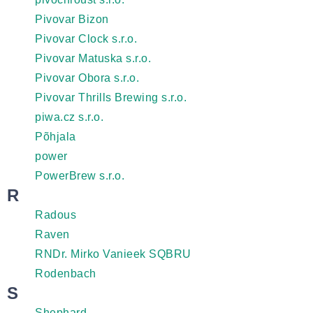
Pivovar Bizon
Pivovar Clock s.r.o.
Pivovar Matuska s.r.o.
Pivovar Obora s.r.o.
Pivovar Thrills Brewing s.r.o.
piwa.cz s.r.o.
Põhjala
power
PowerBrew s.r.o.
R
Radous
Raven
RNDr. Mirko Vanieek SQBRU
Rodenbach
S
Shephard