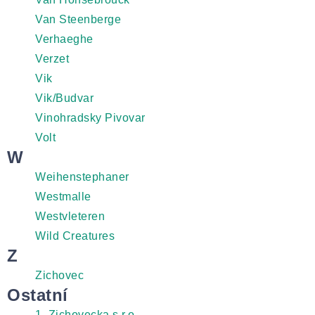
Van Steenberge
Verhaeghe
Verzet
Vik
Vik/Budvar
Vinohradsky Pivovar
Volt
W
Weihenstephaner
Westmalle
Westvleteren
Wild Creatures
Z
Zichovec
Ostatní
1. Zichovecka s.r.o.