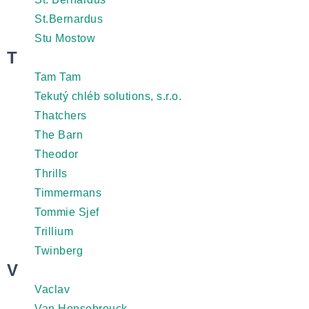
St.Bernardus
Stu Mostow
T
Tam Tam
Tekutý chléb solutions, s.r.o.
Thatchers
The Barn
Theodor
Thrills
Timmermans
Tommie Sjef
Trillium
Twinberg
V
Vaclav
Van Honsebrouck