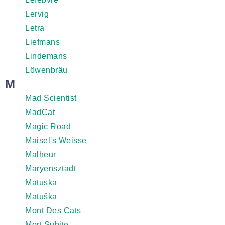
Lervig
Letra
Liefmans
Lindemans
Löwenbräu
M
Mad Scientist
MadCat
Magic Road
Maisel's Weisse
Malheur
Maryensztadt
Matuska
Matuška
Mont Des Cats
Mort Subite