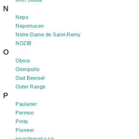
N
Nepo
Nepomucen
Notre-Dame de Saint-Remy
NOZIB
O
Obora
Omnipollo
Oud Beersel
Outer Range
P
Paulaner
Permon
Pinta
Pioneer
pivochroust s.r.o.