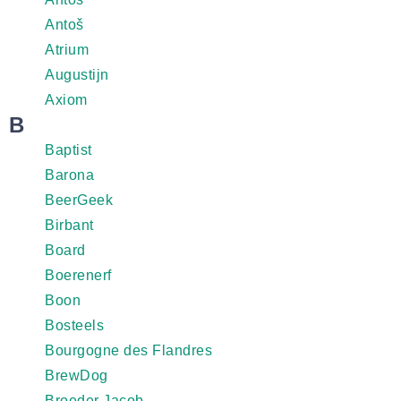
Antoš
Atrium
Augustijn
Axiom
B
Baptist
Barona
BeerGeek
Birbant
Board
Boerenerf
Boon
Bosteels
Bourgogne des Flandres
BrewDog
Broeder Jacob