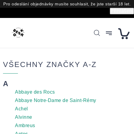
Přejít
Pro odeslání objednávky musíte souhlasit, že jste starší 18 let.
na
Přihlášení
obsah
VŠECHNY ZNAČKY A-Z
A
Abbaye des Rocs
Abbaye Notre-Dame de Saint-Rémy
Achel
Alvinne
Ambreus
Antos