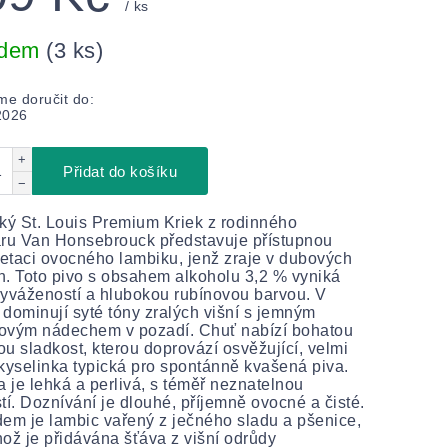
/ ks
adem
(3 ks)
e doručit do:
2026
+
Přidat do košíku
−
ký St. Louis Premium Kriek z rodinného
ru Van Honsebrouck představuje přístupnou
retaci ovocného lambiku, jenž zraje v dubových
. Toto pivo s obsahem alkoholu 3,2 % vyniká
yvážeností a hlubokou rubínovou barvou. V
dominují syté tóny zralých višní s jemným
ovým nádechem v pozadí. Chuť nabízí bohatou
u sladkost, kterou doprovází osvěžující, velmi
kyselinka typická pro spontánně kvašená piva.
a je lehká a perlivá, s téměř neznatelnou
tí. Doznívání je dlouhé, příjemně ovocné a čisté.
em je lambic vařený z ječného sladu a pšenice,
ož je přidávána šťáva z višní odrůdy