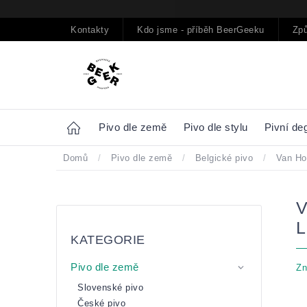
Přejít
na
obsah
Kontakty
Kdo jsme - příběh BeerGeeku
Způ
Home
Pivo dle země
Pivo dle stylu
Pivní de
Domů
/
Pivo dle země
/
Belgické pivo
/
Van Ho
Postranní
Přeskočit
panel
kategorie
KATEGORIE
Pivo dle země
Zn
Slovenské pivo
České pivo