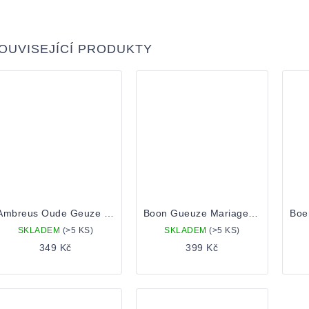
OUVISEJÍCÍ PRODUKTY
Ambreus Oude Geuze a l'Ancienne 2025 0,375 bottle
Boon Gueuze Mariage Parfait 0,75
SKLADEM
(>5 KS)
SKLADEM
(>5 KS)
349 Kč
399 Kč