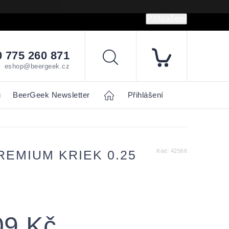
Přihlášení
hrany osobních údajů
Napište nám
 775 260 871
Hledat
eshop@beergeek.cz
u
BeerGeek Newsletter
Home
Přihlášení
REMIUM KRIEK 0.25
Kód:
42566
09 Kč