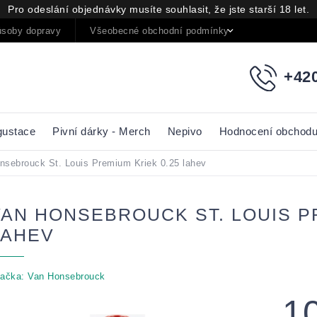
Pro odeslání objednávky musíte souhlasit, že jste starší 18 let.
soby dopravy
Všeobecné obchodní podmínky
Podmínky oc
+420
gustace
Pivní dárky - Merch
Nepivo
Hodnocení obchod
nsebrouck St. Louis Premium Kriek 0.25 lahev
VAN HONSEBROUCK ST. LOUIS P
LAHEV
ačka:
Van Honsebrouck
1