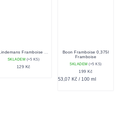
Lindemans Framboise 0,25
Boon Framboise 0,375l
Framboise
SKLADEM
(>5 KS)
SKLADEM
(>5 KS)
129 Kč
199 Kč
Měrná
53,07 Kč / 100 ml
cena: