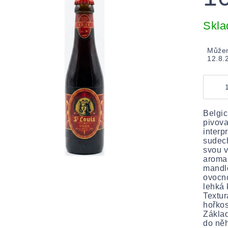
Měrná
cena:
Skl
Můžem
12.8.
Belgic
pivova
interp
sudech
svou v
aroma 
mandl
ovocno
lehká 
Textur
hořkos
Základ
do něh