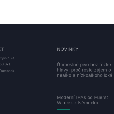
KT
NOVINKY
ergeek.cz
Řemeslné pivo bez těžké
60 871
hlavy: proč roste zájem o
Facebook
nealko a nízkoalkoholická 
z
Moderní IPAs od Fuerst
Wiacek z Německa