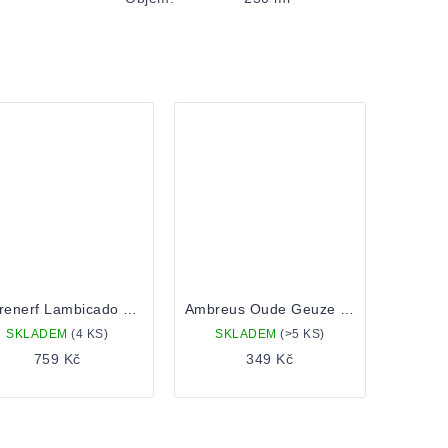
Boerenerf Lambicado 0,75 Lahev
Ambreus Oude Geuze a l'Ancienne 2023 0,375 bottle
SKLADEM
(4 KS)
SKLADEM
(>5 KS)
759 Kč
349 Kč