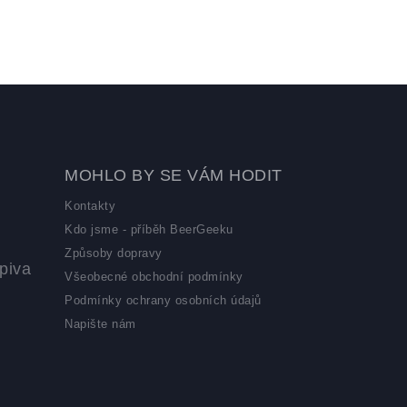
MOHLO BY SE VÁM HODIT
Kontakty
Kdo jsme - příběh BeerGeeku
Způsoby dopravy
piva
Všeobecné obchodní podmínky
Podmínky ochrany osobních údajů
Napište nám