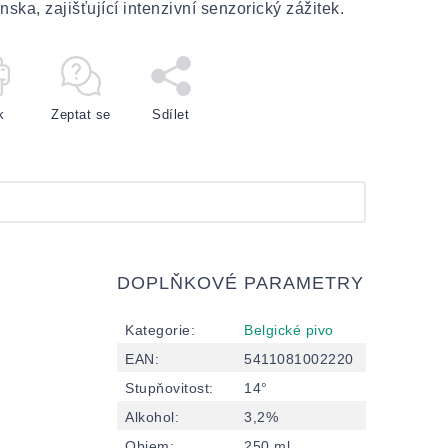
nska, zajišťující intenzivní senzorický zážitek.
k
Zeptat se
Sdílet
DOPLŇKOVÉ PARAMETRY
Kategorie
:
Belgické pivo
EAN
:
5411081002220
Stupňovitost
:
14°
Alkohol
:
3,2%
Objem
:
250 ml