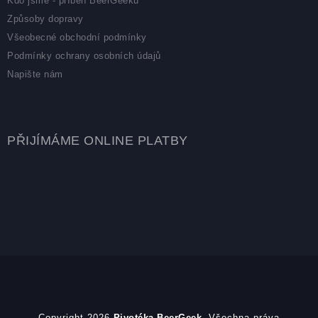
Kdo jsme - příběh BeerGeeku
Způsoby dopravy
Všeobecné obchodní podmínky
Podmínky ochrany osobních údajů
Napište nám
PŘIJÍMÁME ONLINE PLATBY
Copyright 2026
Pivotéka BeerGeek
. Všechna práva