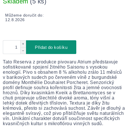
Skladem
(5 ks)
Můžeme doručit do:
12.8.2026
+
Přidat do košíku
−
Tato Reserva z produkce pivovaru Atrium představuje
sofistikované spojení žitného Saisonu s vysokou
enologií. Pivo s obsahem 8 % alkoholu zrálo 11 měsíců
v barikových sudech po červeném víně z burgundské
domény Monthélie Douhairet Porcheret. Senzorický
profil definuje souhra kořenitosti žita a jemné ovocnosti
hroznů. Díky kvasinkám Kveik a Brettanomyces se v
chuti projevuje ušlechtilé divoké aroma, tóny višní a
lehký dotek dřevitých tříslovin. Textura je díky žitu
krémová, přesto si zachovává suchost. Závěr je dlouhý a
elegantně svíravý, což pivo přibližňuje světu naturálních
vín. Unikátní charakter dotváří součinnost specifických
kvasničných kultur s mikroflórou vinných sudů.