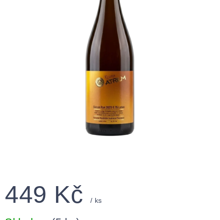
449 Kč
/ ks
Měrná
cena: