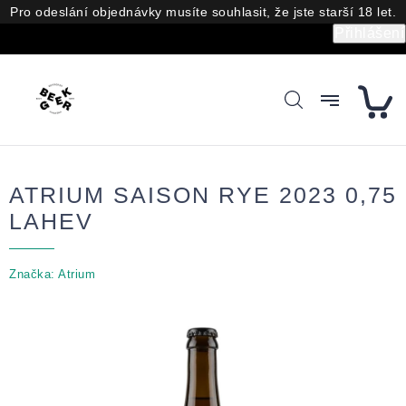
Přejít
Pro odeslání objednávky musíte souhlasit, že jste starší 18 let.
na
Přihlášení
obsah
ATRIUM SAISON RYE 2023 0,75
LAHEV
Značka:
Atrium