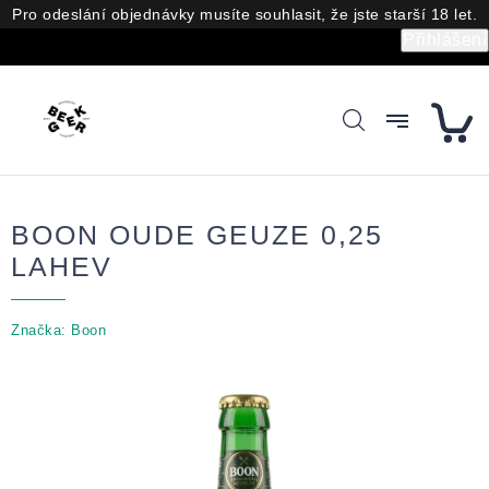
Přejít
Pro odeslání objednávky musíte souhlasit, že jste starší 18 let.
na
Přihlášení
obsah
BOON OUDE GEUZE 0,25
LAHEV
Značka:
Boon