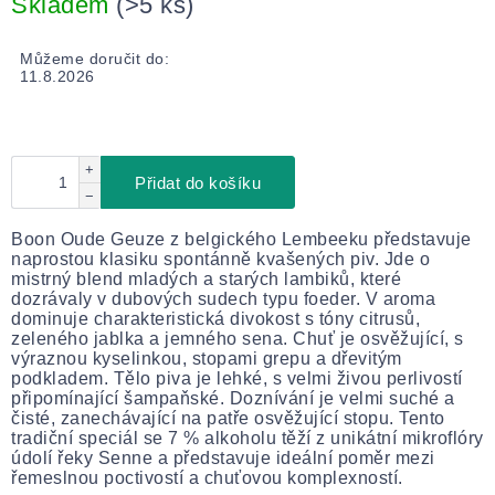
Skladem
(>5 ks)
Můžeme doručit do:
11.8.2026
+
Přidat do košíku
−
Boon Oude Geuze z belgického Lembeeku představuje
naprostou klasiku spontánně kvašených piv. Jde o
mistrný blend mladých a starých lambiků, které
dozrávaly v dubových sudech typu foeder. V aroma
dominuje charakteristická divokost s tóny citrusů,
zeleného jablka a jemného sena. Chuť je osvěžující, s
výraznou kyselinkou, stopami grepu a dřevitým
podkladem. Tělo piva je lehké, s velmi živou perlivostí
připomínající šampaňské. Doznívání je velmi suché a
čisté, zanechávající na patře osvěžující stopu. Tento
tradiční speciál se 7 % alkoholu těží z unikátní mikroflóry
údolí řeky Senne a představuje ideální poměr mezi
řemeslnou poctivostí a chuťovou komplexností.