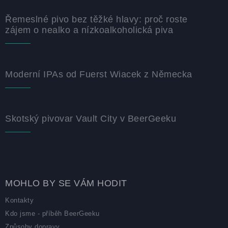
Řemeslné pivo bez těžké hlavy: proč roste
zájem o nealko a nízkoalkoholická piva
Moderní IPAs od Fuerst Wiacek z Německa
Skotský pivovar Vault City v BeerGeeku
MOHLO BY SE VÁM HODIT
Kontakty
Kdo jsme - příběh BeerGeeku
Způsoby dopravy