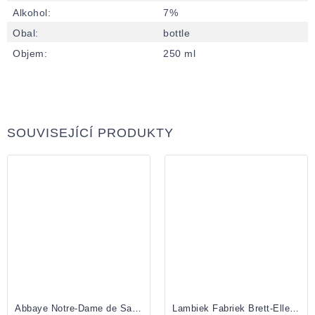
Alkohol
:
7%
Obal
:
bottle
Objem
:
250 ml
SOUVISEJÍCÍ PRODUKTY
Abbaye Notre-Dame de Saint-Rémy Trappistes Rochefort 8 0,33l
Lambiek Fabriek Brett-Elle Oude Geuze 0,375