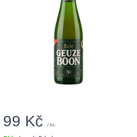
99 Kč
/ ks
Měrná
cena: