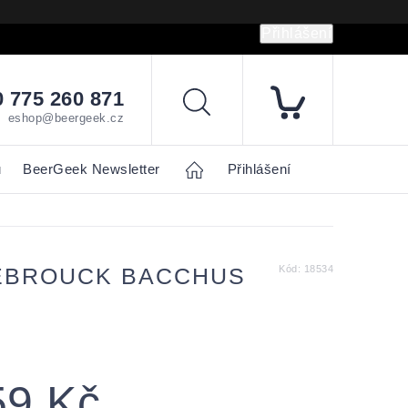
Přihlášení
hrany osobních údajů
Napište nám
 775 260 871
Hledat
eshop@beergeek.cz
u
BeerGeek Newsletter
Home
Přihlášení
EBROUCK BACCHUS
Kód:
18534
59 Kč