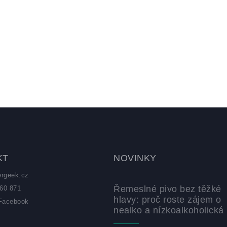
KT
NOVINKY
ergeek.cz
Řemeslné pivo bez těžké
60 871
hlavy: proč roste zájem o
Facebook
nealko a nízkoalkoholická 
z