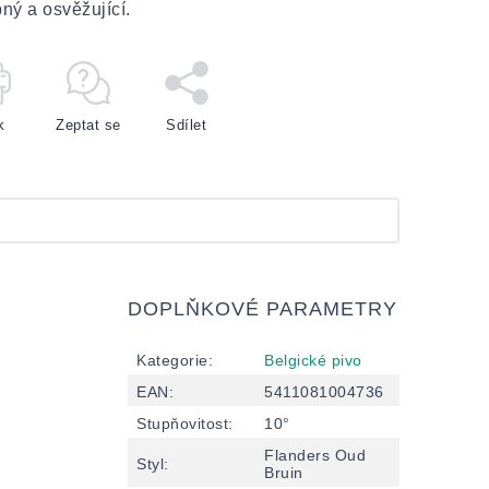
pný a osvěžující.
k
Zeptat se
Sdílet
DOPLŇKOVÉ PARAMETRY
Kategorie
:
Belgické pivo
EAN
:
5411081004736
Stupňovitost
:
10°
Flanders Oud
Styl
:
Bruin