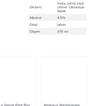
Voda, ječný slad,
Složení
:
chmel. Obsahuje
lepek.
Alkohol
:
4,5%
Obal
:
lahev
Objem
:
375 ml
De La Senne Petit Boulba 0,33 lahev
Ambreus Vlierbloesem 0,75 bottle