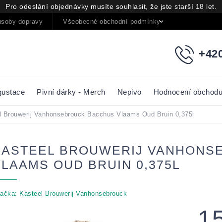
Pro odeslání objednávky musíte souhlasit, že jste starší 18 let.
soby dopravy
Všeobecné obchodní podmínky
Podmínky oc
+420
gustace
Pivní dárky - Merch
Nepivo
Hodnocení obchod
l Brouwerij Vanhonsebrouck Bacchus Vlaams Oud Bruin 0,375l
KASTEEL BROUWERIJ VANHONS
VLAAMS OUD BRUIN 0,375L
ačka:
Kasteel Brouwerij Vanhonsebrouck
1