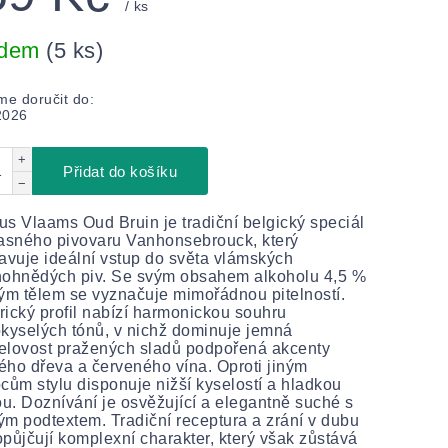
/ ks
adem
(5 ks)
e doručit do:
2026
+
Přidat do košíku
−
s Vlaams Oud Bruin je tradiční belgický speciál
asného pivovaru Vanhonsebrouck, který
avuje ideální vstup do světa vlámských
nohnědých piv. Se svým obsahem alkoholu 4,5 %
ým tělem se vyznačuje mimořádnou pitelností.
ický profil nabízí harmonickou souhru
kyselých tónů, v nichž dominuje jemná
elovost pražených sladů podpořená akcenty
ho dřeva a červeného vína. Oproti jiným
cům stylu disponuje nižší kyselostí a hladkou
ou. Doznívání je osvěžující a elegantně suché s
m podtextem. Tradiční receptura a zrání v dubu
půjčují komplexní charakter, který však zůstává