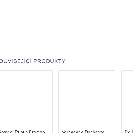
OUVISEJÍCÍ PRODUKTY
Kasteel Rubus Framboise 0,33
Verhaeghe Duchesse de Bourgogne 0,75