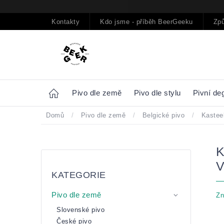
Přejít
na
obsah
Kontakty
Kdo jsme - příběh BeerGeeku
Způ
Home
Pivo dle země
Pivo dle stylu
Pivní de
Domů
/
Pivo dle země
/
Belgické pivo
/
Kastee
Postranní
Přeskočit
panel
kategorie
KATEGORIE
Pivo dle země
Zn
Slovenské pivo
České pivo