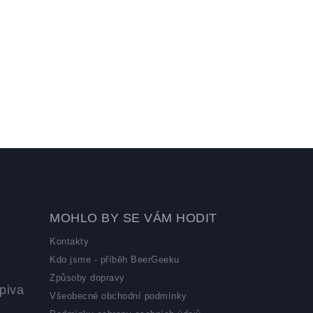
MOHLO BY SE VÁM HODIT
Kontakty
Kdo jsme - příběh BeerGeeku
Způsoby dopravy
piva
Všeobecné obchodní podmínky