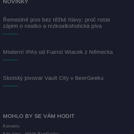
NOVINKY
Řemeslné pivo bez těžké hlavy: proč roste
zájem o nealko a nízkoalkoholická piva
Moderní IPAs od Fuerst Wiacek z Německa
Skotský pivovar Vault City v BeerGeeku
MOHLO BY SE VÁM HODIT
Kontakty
Kdo jsme - příběh BeerGeeku