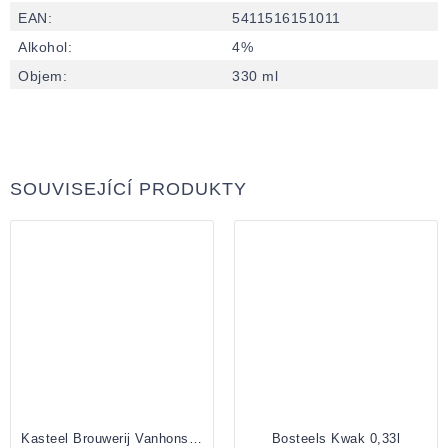
EAN
:
5411516151011
Alkohol
:
4%
Objem
:
330 ml
SOUVISEJÍCÍ PRODUKTY
Kasteel Brouwerij Vanhonsebrouck Bacchus Vlaams Oud Bruin 0,375l
Bosteels Kwak 0,33l