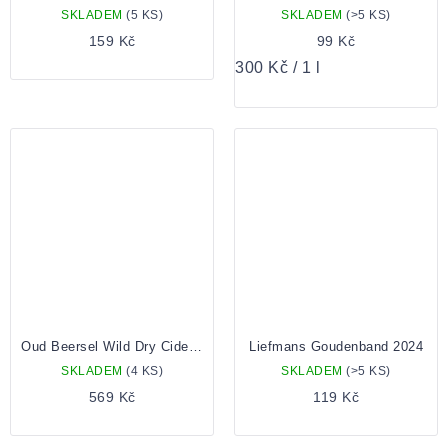
SKLADEM
(5 KS)
SKLADEM
(>5 KS)
159 Kč
99 Kč
Měrná
300 Kč / 1 l
cena:
Oud Beersel Wild Dry Cider - Aged On Lambic Barrels 0,75 Lahev
Liefmans Goudenband 2024
SKLADEM
(4 KS)
SKLADEM
(>5 KS)
569 Kč
119 Kč