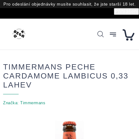
Přejít
Pro odeslání objednávky musíte souhlasit, že jste starší 18 let.
na
Přihlášení
obsah
TIMMERMANS PECHE
CARDAMOME LAMBICUS 0,33
LAHEV
Značka:
Timmermans