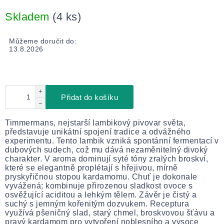
Měrná
cena:
Skladem
(4 ks)
Můžeme doručit do:
13.8.2026
+
Přidat do košíku
−
Timmermans, nejstarší lambikový pivovar světa,
představuje unikátní spojení tradice a odvážného
experimentu. Tento lambik vzniká spontánní fermentací v
dubových sudech, což mu dává nezaměnitelný divoký
charakter. V aroma dominují syté tóny zralých broskví,
které se elegantně proplétají s hřejivou, mírně
pryskyřičnou stopou kardamomu. Chuť je dokonale
vyvážená; kombinuje přirozenou sladkost ovoce s
osvěžující aciditou a lehkým tělem. Závěr je čistý a
suchý s jemným kořenitým dozvukem. Receptura
využívá pšeničný slad, starý chmel, broskvovou šťávu a
pravý kardamom pro vytvoření noblesního a vysoce