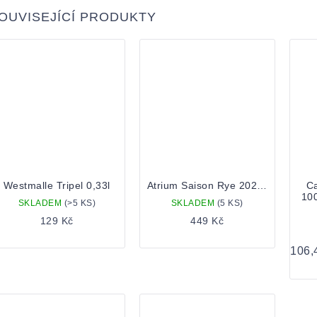
OUVISEJÍCÍ PRODUKTY
Westmalle Tripel 0,33l
Atrium Saison Rye 2023 0,75 Lahev
Ca
10
SKLADEM
(>5 KS)
SKLADEM
(5 KS)
129 Kč
449 Kč
Měrn
106,
cena