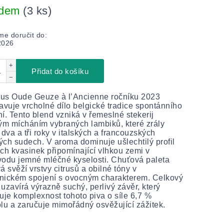
adem
(3 ks)
e doručit do:
2026
+
Přidat do košíku
−
us Oude Geuze à l’Ancienne ročníku 2023
avuje vrcholné dílo belgické tradice spontánního
í. Tento blend vzniká v řemeslné stekerij
ým mícháním vybraných lambiků, které zrály
 dva a tři roky v italských a francouzských
ch sudech. V aroma dominuje ušlechtilý profil
ch kvasinek připomínající vlhkou zemi v
odu jemné mléčné kyselosti. Chuťová paleta
á svěží vrstvy citrusů a obilné tóny v
nickém spojení s ovocným charakterem. Celkový
uzavírá výrazně suchý, perlivý závěr, který
uje komplexnost tohoto piva o síle 6,7 %
lu a zaručuje mimořádný osvěžující zážitek.