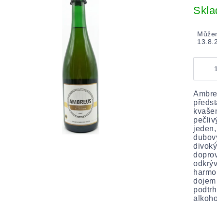
cena:
Skl
Můžem
13.8.
Ambre
předst
kvašen
pečliv
jeden,
dubový
divoký
doprov
odkrýv
harmo
dojem 
podtrh
alkoho