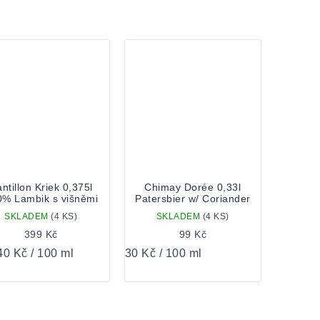
ntillon Kriek 0,375l
Chimay Dorée 0,33l
0% Lambik s višněmi
Patersbier w/ Coriander
SKLADEM
(4 KS)
SKLADEM
(4 KS)
399 Kč
99 Kč
á
Měrná
40 Kč / 100 ml
30 Kč / 100 ml
:
cena: