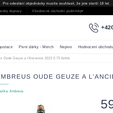
Pro odeslání objednávky musíte souhlasit, že jste starší 18 let.
soby dopravy
Všeobecné obchodní podmínky
Podmínky oc
+420
gustace
Pivní dárky - Merch
Nepivo
Hodnocení obchod
s Oude Geuze a l'Ancienne 2023 0,75 bottle
AMBREUS OUDE GEUZE A L'ANCIE
ačka:
Ambreus
5
Měrná