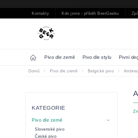
Přejít
na
obsah
Kontakty
Kdo jsme - příběh BeerGeeku
Způ
Home
Pivo dle země
Pivo dle stylu
Pivní de
Domů
/
Pivo dle země
/
Belgické pivo
/
Ambreu
Postranní
Přeskočit
panel
kategorie
KATEGORIE
Zn
Pivo dle země
Slovenské pivo
České pivo