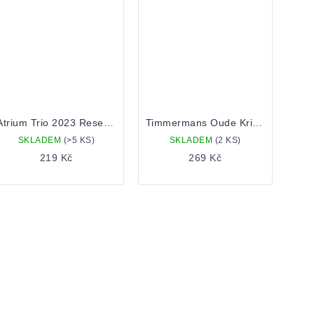
Atrium Trio 2023 Reserva 0,33 Lahev
Timmermans Oude Kriek 0,375 bottle
SKLADEM
(>5 KS)
SKLADEM
(2 KS)
219 Kč
269 Kč