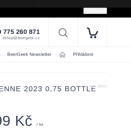
Přihlášení
hrany osobních údajů
Napište nám
 775 260 871
Hledat
eshop@beergeek.cz
u
BeerGeek Newsletter
Home
Přihlášení
NNE 2023 0,75 BOTTLE
Kód:
40833
99 Kč
/ ks