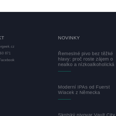
KT
NOVINKY
ergeek.cz
Řemeslné pivo bez těžké
60 871
hlavy: proč roste zájem o
Facebook
nealko a nízkoalkoholická 
z
Moderní IPAs od Fuerst
Wiacek z Německa
Skotský pivovar Vault City