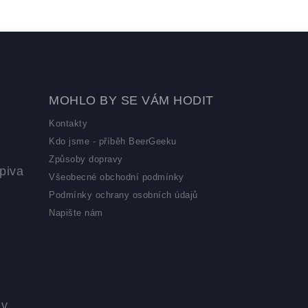
MOHLO BY SE VÁM HODIT
Kontakty
Kdo jsme - příběh BeerGeeku
Způsoby dopravy
piva
Všeobecné obchodní podmínky
Podmínky ochrany osobních údajů
Napište nám
 v