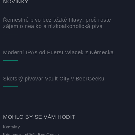
NOVINKY
Řemeslné pivo bez těžké hlavy: proč roste
zájem o nealko a nízkoalkoholická piva
Moderní IPAs od Fuerst Wiacek z Německa
Skotský pivovar Vault City v BeerGeeku
MOHLO BY SE VÁM HODIT
Kontakty
Kdo jsme - příběh BeerGeeku