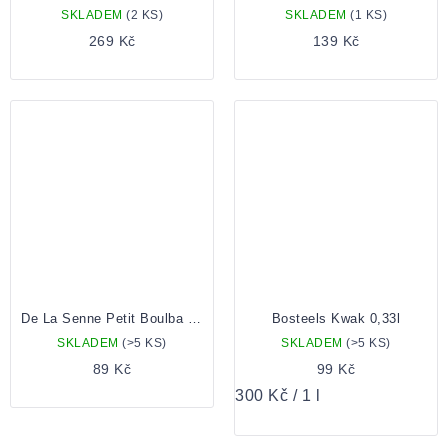
SKLADEM
(2 KS)
SKLADEM
(1 KS)
269 Kč
139 Kč
De La Senne Petit Boulba 0,33 lahev
Bosteels Kwak 0,33l
SKLADEM
(>5 KS)
SKLADEM
(>5 KS)
89 Kč
99 Kč
Měrná
300 Kč / 1 l
cena: