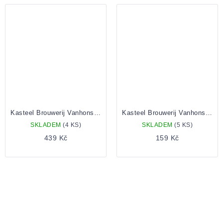
Kasteel Brouwerij Vanhonsebrouck Kasteel Rouge 0,75l
Kasteel Brouwerij Vanhonsebrouck Bacchus Vlaams Oud Bruin 0,375l
SKLADEM
(4 KS)
SKLADEM
(5 KS)
439 Kč
159 Kč