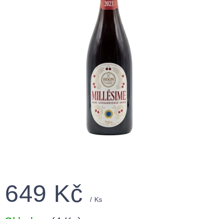
649 Kč
/ Ks
Měrná
cena: