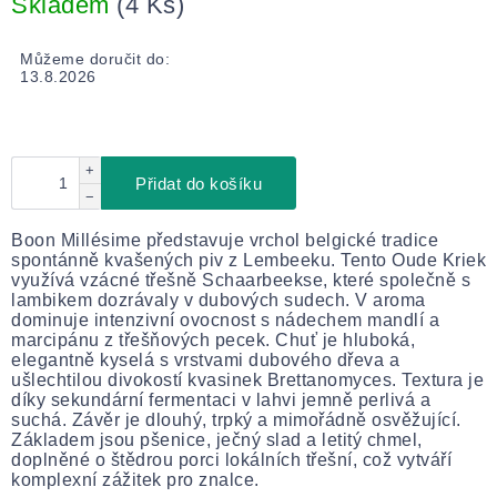
Skladem
(4 Ks)
Můžeme doručit do:
13.8.2026
+
Přidat do košíku
−
Boon Millésime představuje vrchol belgické tradice
spontánně kvašených piv z Lembeeku. Tento Oude Kriek
využívá vzácné třešně Schaarbeekse, které společně s
lambikem dozrávaly v dubových sudech. V aroma
dominuje intenzivní ovocnost s nádechem mandlí a
marcipánu z třešňových pecek. Chuť je hluboká,
elegantně kyselá s vrstvami dubového dřeva a
ušlechtilou divokostí kvasinek Brettanomyces. Textura je
díky sekundární fermentaci v lahvi jemně perlivá a
suchá. Závěr je dlouhý, trpký a mimořádně osvěžující.
Základem jsou pšenice, ječný slad a letitý chmel,
doplněné o štědrou porci lokálních třešní, což vytváří
komplexní zážitek pro znalce.