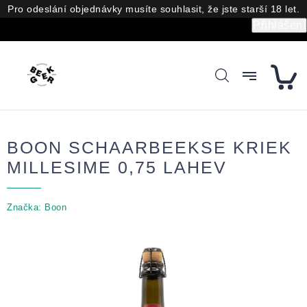
Přejít
Pro odeslání objednávky musíte souhlasit, že jste starší 18 let.
na
Přihlášení
obsah
BOON SCHAARBEEKSE KRIEK
MILLESIME 0,75 LAHEV
Značka:
Boon