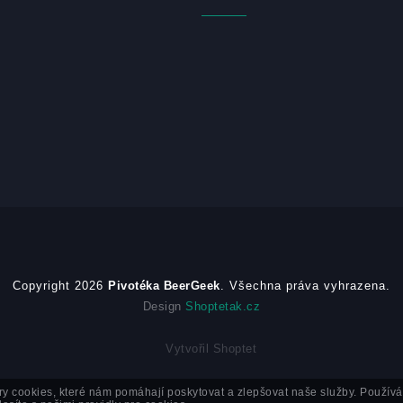
Copyright 2026
Pivotéka BeerGeek
. Všechna práva vyhrazena.
Design
Shoptetak.cz
Vytvořil Shoptet
y cookies, které nám pomáhají poskytovat a zlepšovat naše služby. Použív