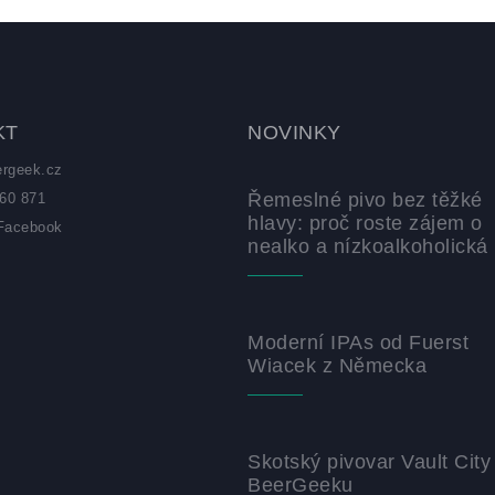
KT
NOVINKY
ergeek.cz
Řemeslné pivo bez těžké
60 871
hlavy: proč roste zájem o
Facebook
nealko a nízkoalkoholická 
z
Moderní IPAs od Fuerst
Wiacek z Německa
Skotský pivovar Vault City
BeerGeeku