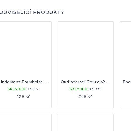
OUVISEJÍCÍ PRODUKTY
Lindemans Framboise 0,25
Oud beersel Geuze Vandervelden 140 0,375 Lahev
SKLADEM
(>5 KS)
SKLADEM
(>5 KS)
129 Kč
269 Kč