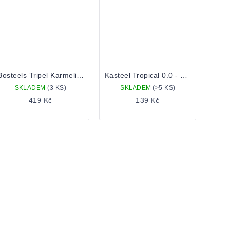
Bosteels Tripel Karmeliet 0,75l
Kasteel Tropical 0.0 - Nealko 0,33 lahev
SKLADEM
(3 KS)
SKLADEM
(>5 KS)
419 Kč
139 Kč