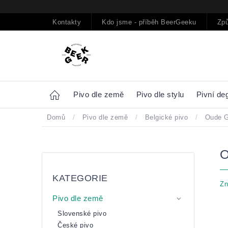
Přejít
na
obsah
Kontakty
Kdo jsme - příběh BeerGeeku
Způ
Home
Pivo dle země
Pivo dle stylu
Pivní de
Domů
/
Pivo dle země
/
Belgické pivo
/
Oude G
Postranní
Přeskočit
panel
kategorie
KATEGORIE
Zn
Pivo dle země
Slovenské pivo
České pivo