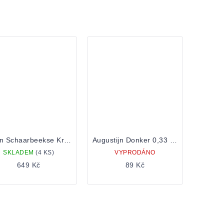
Boon Schaarbeekse Kriek Millesime 0,75 Lahev
Augustijn Donker 0,33 Lahev
SKLADEM
(4 KS)
VYPRODÁNO
649 Kč
89 Kč