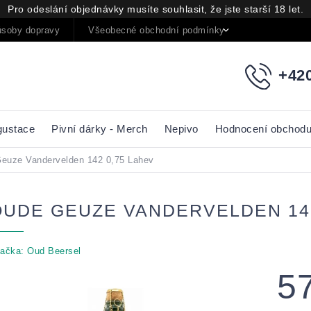
Pro odeslání objednávky musíte souhlasit, že jste starší 18 let.
soby dopravy
Všeobecné obchodní podmínky
Podmínky oc
+420
gustace
Pivní dárky - Merch
Nepivo
Hodnocení obchod
euze Vandervelden 142 0,75 Lahev
OUDE GEUZE VANDERVELDEN 142
ačka:
Oud Beersel
5
Měrná