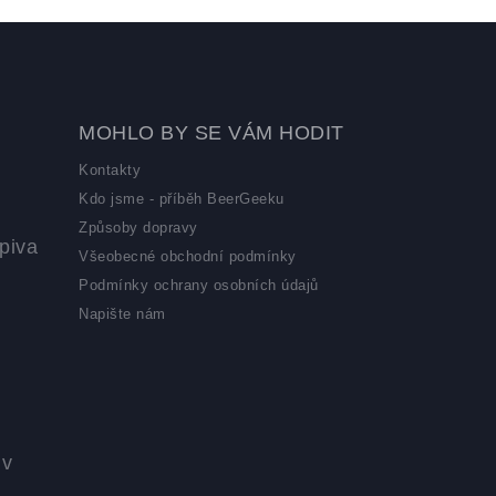
MOHLO BY SE VÁM HODIT
Kontakty
Kdo jsme - příběh BeerGeeku
Způsoby dopravy
piva
Všeobecné obchodní podmínky
Podmínky ochrany osobních údajů
Napište nám
 v