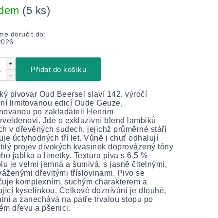
adem
(5 ks)
e doručit do:
2026
+
Přidat do košíku
−
ký pivovar Oud Beersel slaví 142. výročí
ní limitovanou edicí Oude Geuze,
novanou po zakladateli Henrim
veldenovi. Jde o exkluzivní blend lambiků
ích v dřevěných sudech, jejichž průměrné stáří
je úctyhodných tří let. Vůně i chuť odhalují
tilý projev divokých kvasinek doprovázený tóny
ho jablka a limetky. Textura piva s 6,5 %
lu je velmi jemná a šumivá, s jasně čitelnými,
váženými dřevitými tříslovinami. Pivo se
čuje komplexním, suchým charakterem a
jící kyselinkou. Celkové doznívání je dlouhé,
tní a zanechává na patře trvalou stopu po
m dřevu a pšenici.