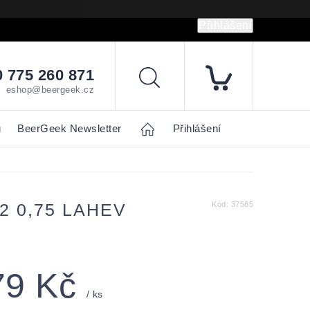
Přihlášení
hrany osobních údajů
Napište nám
 775 260 871
Hledat
eshop@beergeek.cz
u
BeerGeek Newsletter
Home
Přihlášení
 0,75 LAHEV
Kód:
37565
79 Kč
/ ks