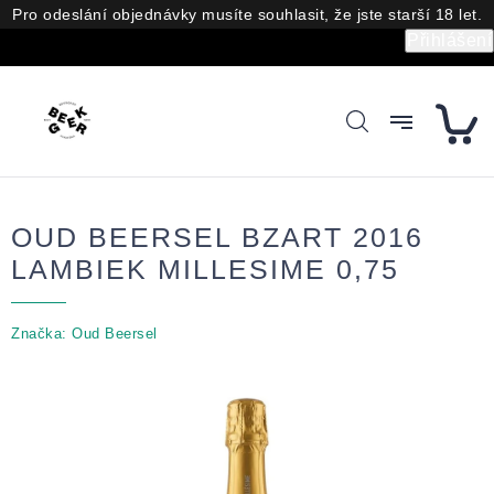
Přejít
Pro odeslání objednávky musíte souhlasit, že jste starší 18 let.
na
Přihlášení
obsah
OUD BEERSEL BZART 2016
LAMBIEK MILLESIME 0,75
Značka:
Oud Beersel