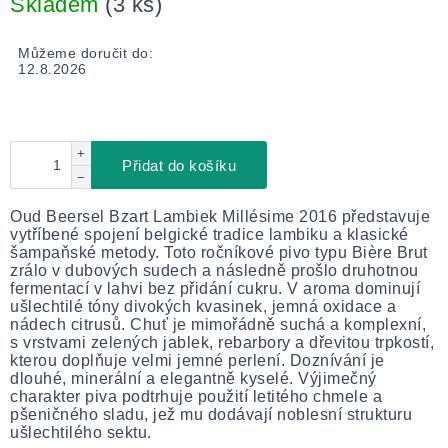
Skladem
(3 ks)
Můžeme doručit do:
12.8.2026
+
Přidat do košíku
−
Oud Beersel Bzart Lambiek Millésime 2016 představuje
vytříbené spojení belgické tradice lambiku a klasické
šampaňské metody. Toto ročníkové pivo typu Bière Brut
zrálo v dubových sudech a následně prošlo druhotnou
fermentací v lahvi bez přidání cukru. V aroma dominují
ušlechtilé tóny divokých kvasinek, jemná oxidace a
nádech citrusů. Chuť je mimořádně suchá a komplexní,
s vrstvami zelených jablek, rebarbory a dřevitou trpkostí,
kterou doplňuje velmi jemné perlení. Doznívání je
dlouhé, minerální a elegantně kyselé. Výjimečný
charakter piva podtrhuje použití letitého chmele a
pšeničného sladu, jež mu dodávají noblesní strukturu
ušlechtilého sektu.