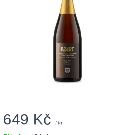
649 Kč
/ ks
Měrná
cena: