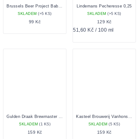
Brussels Beer Project Babylone 0,33 lahev
Lindemans Pecheresse 0,25
SKLADEM
(>5 KS)
SKLADEM
(>5 KS)
99 Kč
129 Kč
Měrná
51,60 Kč / 100 ml
cena:
Gulden Draak Brewmaster 0,33 Lahev
Kasteel Brouwerij Vanhonsebrouck Bacchus Vlaams Oud Bruin 0,375l
SKLADEM
(1 KS)
SKLADEM
(5 KS)
159 Kč
159 Kč