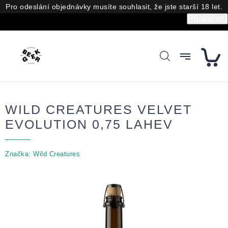
Přejít
Pro odeslání objednávky musíte souhlasit, že jste starší 18 let.
na
Přihlášení
obsah
WILD CREATURES VELVET
EVOLUTION 0,75 LAHEV
Značka:
Wild Creatures