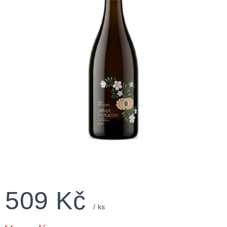
509 Kč
/ ks
Měrná
cena: