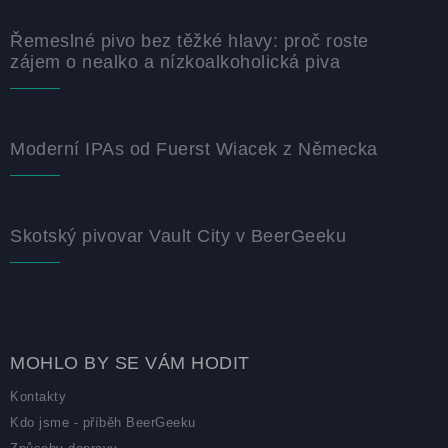
Řemeslné pivo bez těžké hlavy: proč roste
zájem o nealko a nízkoalkoholická piva
Moderní IPAs od Fuerst Wiacek z Německa
Skotský pivovar Vault City v BeerGeeku
MOHLO BY SE VÁM HODIT
Kontakty
Kdo jsme - příběh BeerGeeku