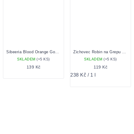
Sibeeria Blood Orange Gose 0,5
Zichovec Robin na Grepu 12 0,5 Plechovka
SKLADEM
(>5 KS)
SKLADEM
(>5 KS)
139 Kč
119 Kč
Měrná
238 Kč / 1 l
cena: