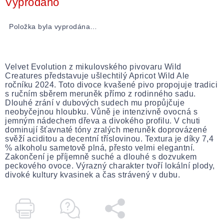
Vyprodáno
Položka byla vyprodána…
Velvet Evolution z mikulovského pivovaru Wild
Creatures představuje ušlechtilý Apricot Wild Ale
ročníku 2024. Toto divoce kvašené pivo propojuje tradici
s ručním sběrem meruněk přímo z rodinného sadu.
Dlouhé zrání v dubových sudech mu propůjčuje
neobyčejnou hloubku. Vůně je intenzivně ovocná s
jemným nádechem dřeva a divokého profilu. V chuti
dominují šťavnaté tóny zralých meruněk doprovázené
svěží aciditou a decentní tříslovinou. Textura je díky 7,4
% alkoholu sametově plná, přesto velmi elegantní.
Zakončení je příjemně suché a dlouhé s dozvukem
peckového ovoce. Výrazný charakter tvoří lokální plody,
divoké kultury kvasinek a čas strávený v dubu.