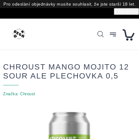
Přejít
Pro odeslání objednávky musíte souhlasit, že jste starší 18 let.
na
Přihlášení
obsah
CHROUST MANGO MOJITO 12
SOUR ALE PLECHOVKA 0,5
Značka:
Chroust