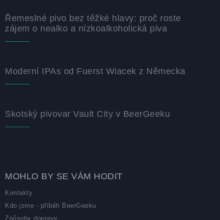
Řemeslné pivo bez těžké hlavy: proč roste
zájem o nealko a nízkoalkoholická piva
Moderní IPAs od Fuerst Wiacek z Německa
Skotský pivovar Vault City v BeerGeeku
MOHLO BY SE VÁM HODIT
Kontakty
Kdo jsme - příběh BeerGeeku
Způsoby dopravy