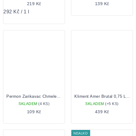
219 Kč
139 Kč
Měrná
292 Kč / 1 l
cena:
Permon Zarikavac Chmele 0,5 Plechovka
Kliment Amer Brutal 0,75 Lahev
SKLADEM
(4 KS)
SKLADEM
(>5 KS)
109 Kč
439 Kč
NEALKO