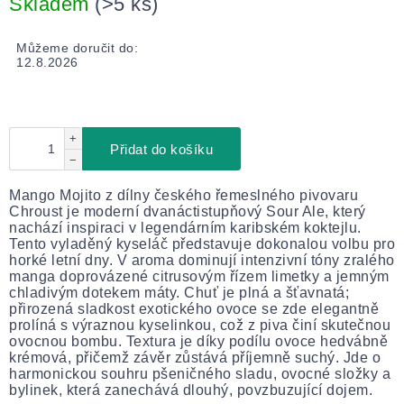
Skladem
(>5 ks)
Můžeme doručit do:
12.8.2026
+
Přidat do košíku
−
Mango Mojito z dílny českého řemeslného pivovaru
Chroust je moderní dvanáctistupňový Sour Ale, který
nachází inspiraci v legendárním karibském koktejlu.
Tento vyladěný kyseláč představuje dokonalou volbu pro
horké letní dny. V aroma dominují intenzivní tóny zralého
manga doprovázené citrusovým řízem limetky a jemným
chladivým dotekem máty. Chuť je plná a šťavnatá;
přirozená sladkost exotického ovoce se zde elegantně
prolíná s výraznou kyselinkou, což z piva činí skutečnou
ovocnou bombu. Textura je díky podílu ovoce hedvábně
krémová, přičemž závěr zůstává příjemně suchý. Jde o
harmonickou souhru pšeničného sladu, ovocné složky a
bylinek, která zanechává dlouhý, povzbuzující dojem.