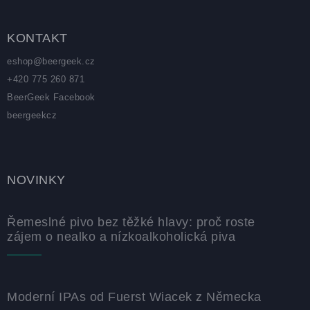
KONTAKT
eshop
@
beergeek.cz
+420 775 260 871
BeerGeek Facebook
beergeekcz
NOVINKY
Řemeslné pivo bez těžké hlavy: proč roste
zájem o nealko a nízkoalkoholická piva
Moderní IPAs od Fuerst Wiacek z Německa