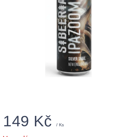
149 Kč
/ Ks
Měrná
cena: