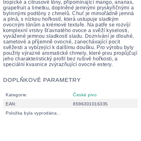
tropické a citrusové tóny, připomínající mango, ananas,
grapefruit a limetku, doplněné jemnými pryskyřičnými a
bylinnými podtóny z chmelů. Chuť je mimořádně jemná
a plná, s nízkou hořkostí, která ustupuje sladkým
ovocným tónům a krémové textuře. Na patře se rozvíjí
komplexní vrstvy šťavnatého ovoce a svěží kyselosti,
vyvážené jemnou sladkostí sladu. Doznívání je dlouhé,
sametové a příjemně ovocné, zanechávající pocit
svěžesti a vybízející k dalšímu doušku. Pro výrobu byly
použity výrazné aromatické chmely, které pivu propůjčují
jeho charakteristický profil bez rušivé hořkosti, a
speciální kvasnice zvýrazňující ovocné estery.
DOPLŇKOVÉ PARAMETRY
Kategorie
:
České pivo
EAN
:
8596301016335
Položka byla vyprodána…