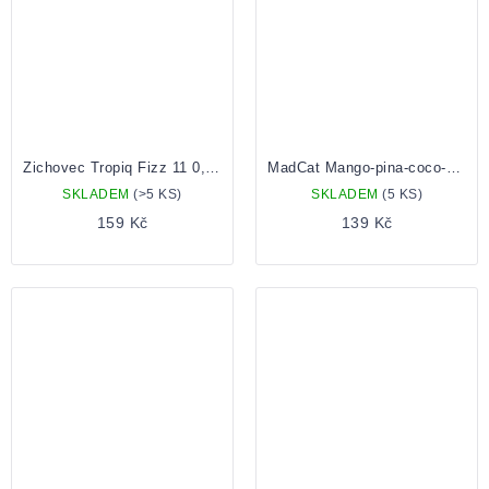
Zichovec Tropiq Fizz 11 0,5 plechovka
MadCat Mango-pina-coco-sour 0,5 Plech
SKLADEM
(>5 KS)
SKLADEM
(5 KS)
159 Kč
139 Kč