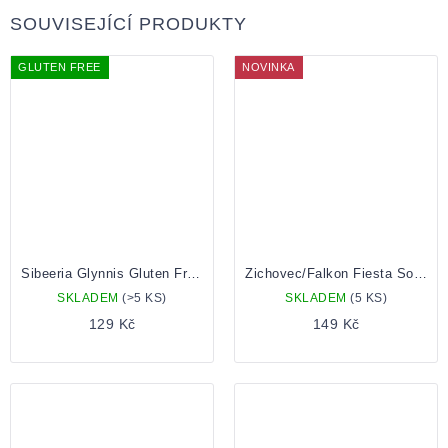
SOUVISEJÍCÍ PRODUKTY
GLUTEN FREE
NOVINKA
Sibeeria Glynnis Gluten Free Ale plechovka 0.5
Zichovec/Falkon Fiesta Sour Ale 0,5 l plech
SKLADEM
(>5 KS)
SKLADEM
(5 KS)
129 Kč
149 Kč