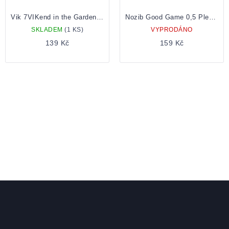
Vik 7VIKend in the Garden Sour Ale plechovka 0.5
Nozib Good Game 0,5 Plechovka
SKLADEM
(1 KS)
VYPRODÁNO
139 Kč
159 Kč
Zápatí