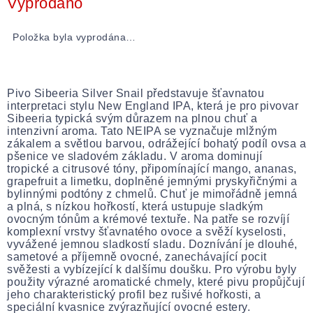
Vyprodáno
Položka byla vyprodána…
Pivo Sibeeria Silver Snail představuje šťavnatou
interpretaci stylu New England IPA, která je pro pivovar
Sibeeria typická svým důrazem na plnou chuť a
intenzivní aroma. Tato NEIPA se vyznačuje mlžným
zákalem a světlou barvou, odrážející bohatý podíl ovsa a
pšenice ve sladovém základu. V aroma dominují
tropické a citrusové tóny, připomínající mango, ananas,
grapefruit a limetku, doplněné jemnými pryskyřičnými a
bylinnými podtóny z chmelů. Chuť je mimořádně jemná
a plná, s nízkou hořkostí, která ustupuje sladkým
ovocným tónům a krémové textuře. Na patře se rozvíjí
komplexní vrstvy šťavnatého ovoce a svěží kyselosti,
vyvážené jemnou sladkostí sladu. Doznívání je dlouhé,
sametové a příjemně ovocné, zanechávající pocit
svěžesti a vybízející k dalšímu doušku. Pro výrobu byly
použity výrazné aromatické chmely, které pivu propůjčují
jeho charakteristický profil bez rušivé hořkosti, a
speciální kvasnice zvýrazňující ovocné estery.