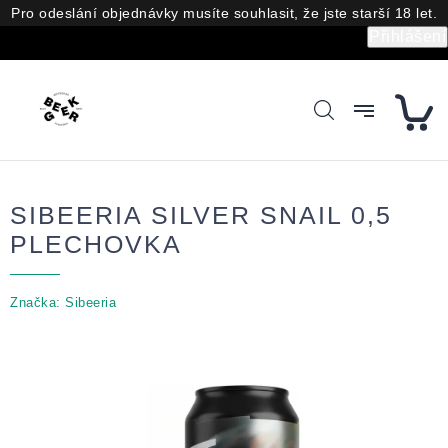
Přejít
Pro odeslání objednávky musíte souhlasit, že jste starší 18 let.
na
Přihlášení
obsah
SIBEERIA SILVER SNAIL 0,5
PLECHOVKA
Značka:
Sibeeria