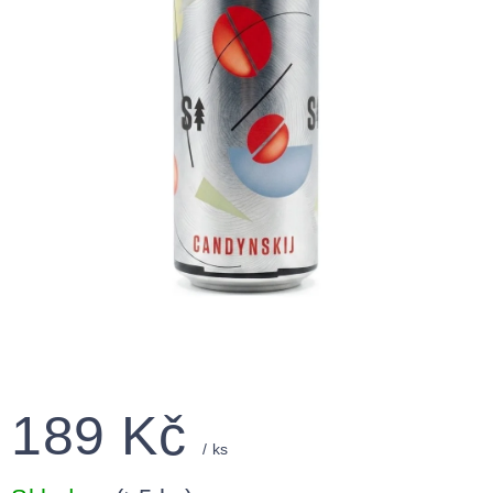
189 Kč
/ ks
Měrná
cena: