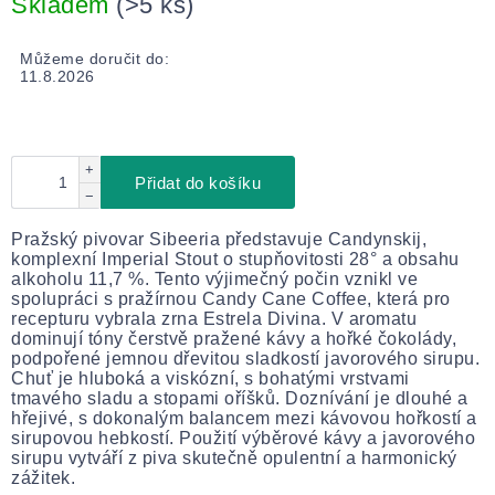
Skladem
(>5 ks)
Můžeme doručit do:
11.8.2026
+
Přidat do košíku
−
Pražský pivovar Sibeeria představuje Candynskij,
komplexní Imperial Stout o stupňovitosti 28° a obsahu
alkoholu 11,7 %. Tento výjimečný počin vznikl ve
spolupráci s pražírnou Candy Cane Coffee, která pro
recepturu vybrala zrna Estrela Divina. V aromatu
dominují tóny čerstvě pražené kávy a hořké čokolády,
podpořené jemnou dřevitou sladkostí javorového sirupu.
Chuť je hluboká a viskózní, s bohatými vrstvami
tmavého sladu a stopami oříšků. Doznívání je dlouhé a
hřejivé, s dokonalým balancem mezi kávovou hořkostí a
sirupovou hebkostí. Použití výběrové kávy a javorového
sirupu vytváří z piva skutečně opulentní a harmonický
zážitek.