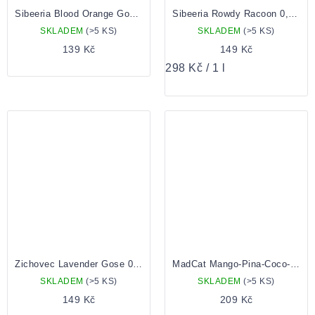
Sibeeria Blood Orange Gose 0,5
Sibeeria Rowdy Racoon 0,5 plechovka
SKLADEM
(>5 KS)
SKLADEM
(>5 KS)
139 Kč
149 Kč
Měrná
298 Kč / 1 l
cena:
Zichovec Lavender Gose 0,5 Plechovka
MadCat Mango-Pina-Coco-Sour-us 10 0,75 Lahev
SKLADEM
(>5 KS)
SKLADEM
(>5 KS)
149 Kč
209 Kč