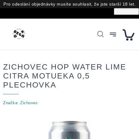
Přejít
Pro odeslání objednávky musíte souhlasit, že jste starší 18 let.
na
Přihlášení
obsah
ZICHOVEC HOP WATER LIME
CITRA MOTUEKA 0,5
PLECHOVKA
Značka:
Zichovec