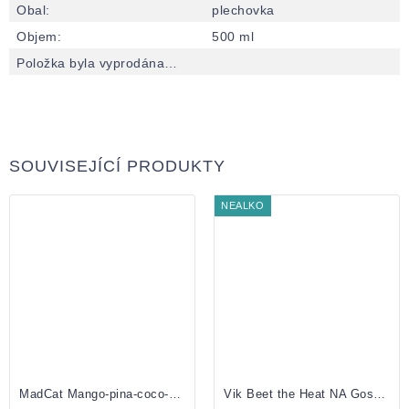
Obal
:
plechovka
Objem
:
500 ml
Položka byla vyprodána…
SOUVISEJÍCÍ PRODUKTY
NEALKO
MadCat Mango-pina-coco-sour 0,5 Plech
Vik Beet the Heat NA Gose plechovka 0.5