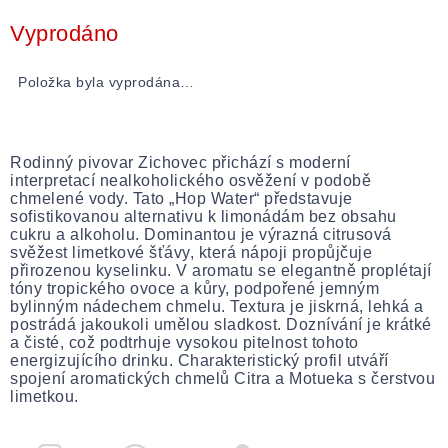
Měrná
cena:
Vyprodáno
Položka byla vyprodána…
Rodinný pivovar Zichovec přichází s moderní
interpretací nealkoholického osvěžení v podobě
chmelené vody. Tato „Hop Water“ představuje
sofistikovanou alternativu k limonádám bez obsahu
cukru a alkoholu. Dominantou je výrazná citrusová
svěžest limetkové šťávy, která nápoji propůjčuje
přirozenou kyselinku. V aromatu se elegantně proplétají
tóny tropického ovoce a kůry, podpořené jemným
bylinným nádechem chmelu. Textura je jiskrná, lehká a
postrádá jakoukoli umělou sladkost. Doznívání je krátké
a čisté, což podtrhuje vysokou pitelnost tohoto
energizujícího drinku. Charakteristický profil utváří
spojení aromatických chmelů Citra a Motueka s čerstvou
limetkou.