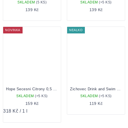
SKLADEM
(5 KS)
SKLADEM
(>5 KS)
139 Kč
139 Kč
NOVINKA
NEALKO
Hope Secesni Citrony 0,5 Plechovka
Zichovec Drink and Swim 0,5 Plechovka
SKLADEM
(>5 KS)
SKLADEM
(>5 KS)
159 Kč
119 Kč
Měrná
318 Kč / 1 l
cena: