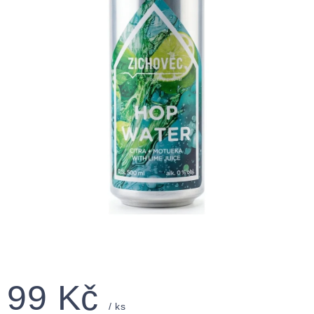
99 Kč
/ ks