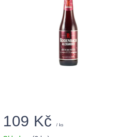
109 Kč
/ ks
Měrná
cena: