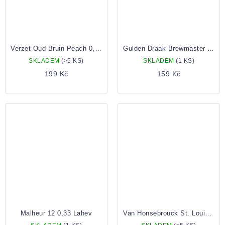
Verzet Oud Bruin Peach 0,33 Lahev
Gulden Draak Brewmaster 0,33 Lahev
SKLADEM
(>5 KS)
SKLADEM
(1 KS)
199 Kč
159 Kč
Malheur 12 0,33 Lahev
Van Honsebrouck St. Louis Premium Framboise 0.25 lahev