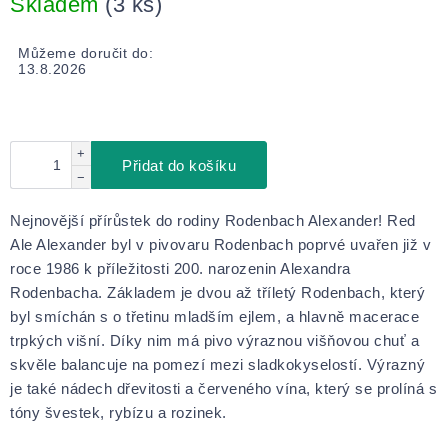
Skladem
(3 ks)
Můžeme doručit do:
13.8.2026
+
Přidat do košíku
−
Nejnovější přírůstek do rodiny Rodenbach Alexander! Red
Ale Alexander byl v pivovaru Rodenbach poprvé uvařen již v
roce 1986 k příležitosti 200. narozenin Alexandra
Rodenbacha. Základem je dvou až tříletý Rodenbach, který
byl smíchán s o třetinu mladším ejlem, a hlavně macerace
trpkých višní. Díky nim má pivo výraznou višňovou chuť a
skvěle balancuje na pomezí mezi sladkokyselostí. Výrazný
je také nádech dřevitosti a červeného vína, který se prolíná s
tóny švestek, rybízu a rozinek.