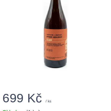
699 Kč
/ ks
Měrná
cena: