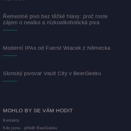
Řemeslné pivo bez těžké hlavy: proč roste
zájem o nealko a nízkoalkoholická piva
Moderní IPAs od Fuerst Wiacek z Německa
Skotský pivovar Vault City v BeerGeeku
MOHLO BY SE VÁM HODIT
Kontakty
Kdo jsme - příběh BeerGeeku