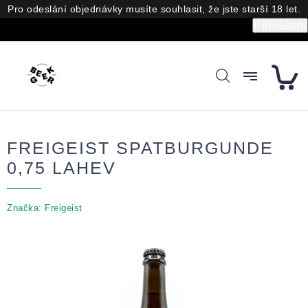
Přejít
Pro odeslání objednávky musíte souhlasit, že jste starší 18 let.
na
Přihlášení
obsah
FREIGEIST SPATBURGUNDE
0,75 LAHEV
Značka:
Freigeist