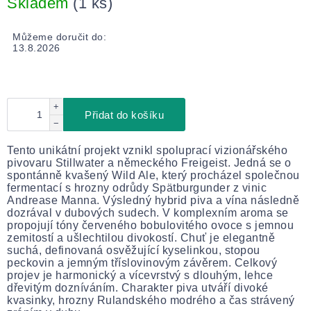
Skladem
(1 ks)
Můžeme doručit do:
13.8.2026
+
Přidat do košíku
−
Tento unikátní projekt vznikl spoluprací vizionářského
pivovaru Stillwater a německého Freigeist. Jedná se o
spontánně kvašený Wild Ale, který procházel společnou
fermentací s hrozny odrůdy Spätburgunder z vinic
Andrease Manna. Výsledný hybrid piva a vína následně
dozrával v dubových sudech. V komplexním aroma se
propojují tóny červeného bobulovitého ovoce s jemnou
zemitostí a ušlechtilou divokostí. Chuť je elegantně
suchá, definovaná osvěžující kyselinkou, stopou
peckovin a jemným tříslovinovým závěrem. Celkový
projev je harmonický a vícevrstvý s dlouhým, lehce
dřevitým dozníváním. Charakter piva utváří divoké
kvasinky, hrozny Rulandského modrého a čas strávený