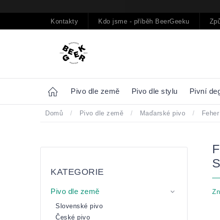
Přejít
na
obsah
Kontakty
Kdo jsme - příběh BeerGeeku
Způ
Home
Pivo dle země
Pivo dle stylu
Pivní de
Domů
/
Pivo dle země
/
Maďarské pivo
/
Feher
Postranní
Přeskočit
panel
kategorie
KATEGORIE
Pivo dle země
Zn
Slovenské pivo
České pivo