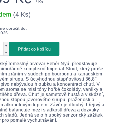
/ Ks
adem
(4 Ks)
e doručit do:
2026
+
Přidat do košíku
−
ký řemeslný pivovar Fehér Nyúl představuje
mimořádně komplexní Imperial Stout, který prošel
zním zráním v sudech po bourbonu a kanadském
vém sirupu. S úctyhodnou stupňovitostí 36,8°
 pivo nebývalou hloubku a koncentraci chutí. V
m aroma se mísí tóny hořké čokolády, vanilky a
tilého dřeva. Chuť je sametově hustá a viskózní,
znou stopou javorového sirupu, praženosti a
 alkoholovým teplem. Závěr je dlouhý, hřejivý a
tně balancuje mezi sladkostí dřeva a dozvuky
h sladů. Jedná se o hluboký senzorický zážitek
 pro pomalé vychutnávání.