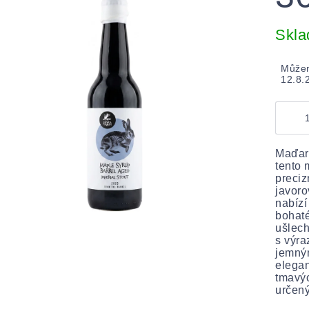
Měrná
cena:
Skl
Můžem
12.8.
Maďars
tento 
preci
javoro
nabízí
bohaté
ušlech
s výra
jemným
elegan
tmavýc
určený