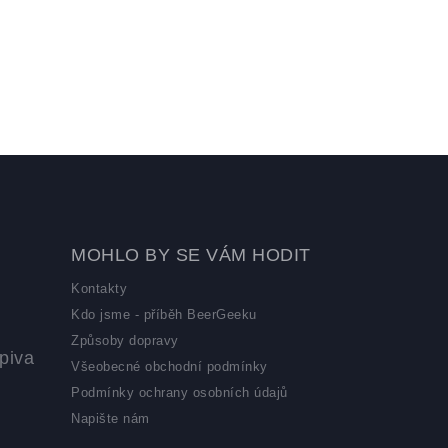
MOHLO BY SE VÁM HODIT
Kontakty
Kdo jsme - příběh BeerGeeku
Způsoby dopravy
piva
Všeobecné obchodní podmínky
Podmínky ochrany osobních údajů
Napište nám