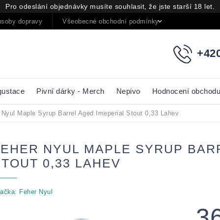
Pro odeslání objednávky musíte souhlasit, že jste starší 18 let.
soby dopravy
Všeobecné obchodní podmínky
Podmínky oc
+420
gustace
Pivní dárky - Merch
Nepivo
Hodnocení obchod
 Nyul Maple Syrup Barrel Aged Imeperial Stout 0,33 Lahev
FEHER NYUL MAPLE SYRUP BAR
STOUT 0,33 LAHEV
ačka:
Feher Nyul
3