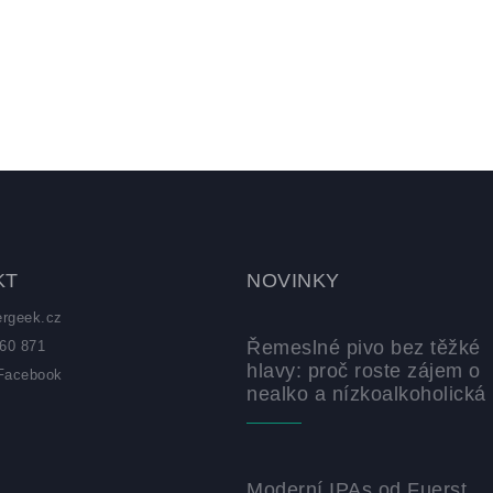
KT
NOVINKY
ergeek.cz
Řemeslné pivo bez těžké
60 871
hlavy: proč roste zájem o
Facebook
nealko a nízkoalkoholická 
z
Moderní IPAs od Fuerst