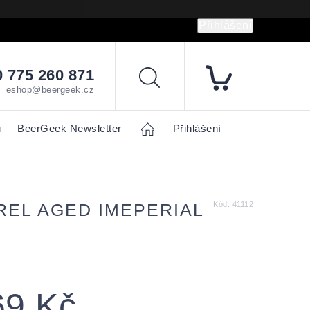
Přihlášení
hrany osobních údajů
Napište nám
 775 260 871
Hledat
eshop@beergeek.cz
u
BeerGeek Newsletter
Home
Přihlášení
REL AGED IMEPERIAL
Kód:
41112
69 Kč