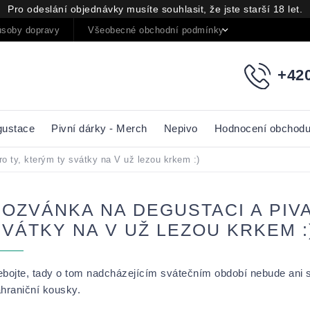
Pro odeslání objednávky musíte souhlasit, že jste starší 18 let.
soby dopravy
Všeobecné obchodní podmínky
Podmínky oc
+420
gustace
Pivní dárky - Merch
Nepivo
Hodnocení obchod
o ty, kterým ty svátky na V už lezou krkem :)
POZVÁNKA NA DEGUSTACI A PIVA
SVÁTKY NA V UŽ LEZOU KRKEM :
bojte, tady o tom nadcházejícím svátečním období nebude ani 
hraniční kousky.