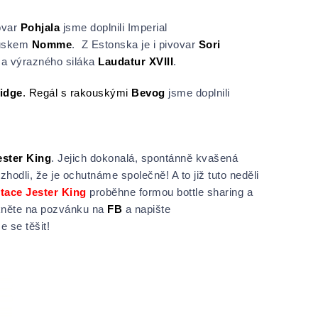
ovar
Pohjala
jsme doplnili Imperial
ouskem
Nomme
. Z Estonska je i pivovar
Sori
a výrazného siláka
Laudatur XVIII
.
idge
. Regál s rakouskými
Bevog
jsme doplnili
ester King
. Jejich dokonalá, spontánně kvašená
hodli, že je ochutnáme společně! A to již tuto neděli
tace
Jester King
proběhne formou bottle sharing a
Mrkněte na pozvánku na
FB
a napište
 se těšit!