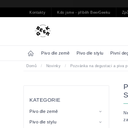
Přejít
na
obsah
Kontakty
Kdo jsme - příběh BeerGeeku
Způ
Home
Pivo dle země
Pivo dle stylu
Pivní de
Domů
/
Novinky
/
Pozvánka na degustaci a piva pr
Postranní
Přeskočit
panel
kategorie
KATEGORIE
Pivo dle země
Ne
za
Pivo dle stylu