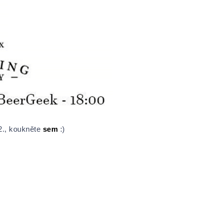
12., koukněte
sem
:)