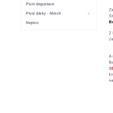
Pivní degustace
Zi
Pivní dárky - Merch
S
B
Nepivo
Z 
z
A 
Ba
16
kr
n