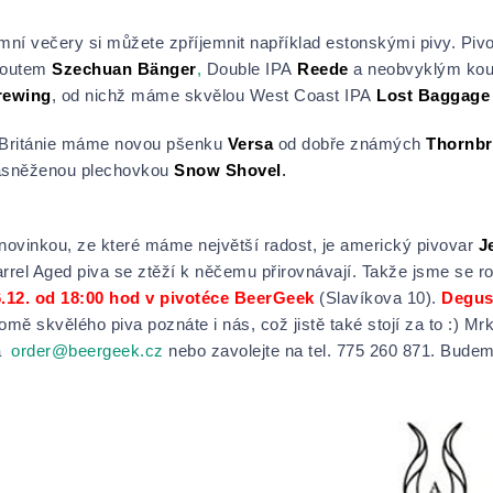
mní večery si můžete zpříjemnit například estonskými pivy. Piv
toutem
Szechuan Bänger
,
Double IPA
Reede
a neobvyklým k
rewing
, od nichž máme skvělou West Coast IPA
Lost Baggage
Británie máme novou pšenku
Versa
od dobře známých
Thornbr
asněženou plechovkou
Snow Shovel
.
novinkou, ze které máme největší radost, je americký pivovar
J
rrel Aged piva se ztěží k něčemu přirovnávají. Takže jsme se roz
.12. od 18:00 hod v pivotéce BeerGeek
(Slavíkova 10).
Degus
omě skvělého piva poznáte i nás, což jistě také stojí za to :) 
a
order@beergeek.cz
nebo zavolejte na tel. 775 260 871. Budeme