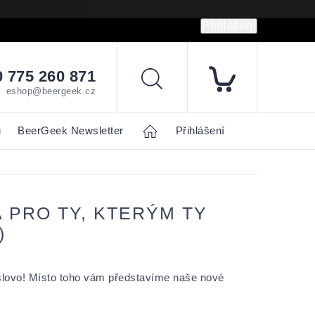
Přihlášení
hrany osobních údajů
Napište nám
 775 260 871
Hledat
eshop@beergeek.cz
u
BeerGeek Newsletter
Home
Přihlášení
 PRO TY, KTERÝM TY
)
slovo! Místo toho vám představíme naše nové