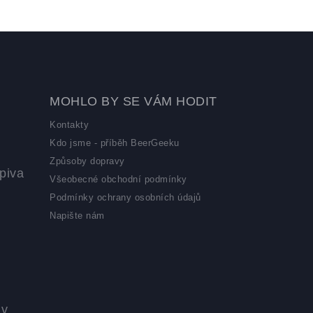
MOHLO BY SE VÁM HODIT
Kontakty
Kdo jsme - příběh BeerGeeku
Způsoby dopravy
piva
Všeobecné obchodní podmínky
Podmínky ochrany osobních údajů
Napište nám
 v