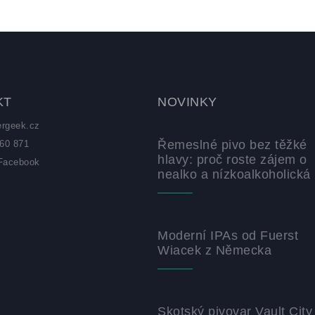
KT
NOVINKY
ergeek.cz
Řemeslné pivo bez těžké
60 871
hlavy: proč roste zájem o
Facebook
nealko a nízkoalkoholická 
z
Moderní IPAs od Fuerst
Wiacek z Německa
Skotský pivovar Vault City