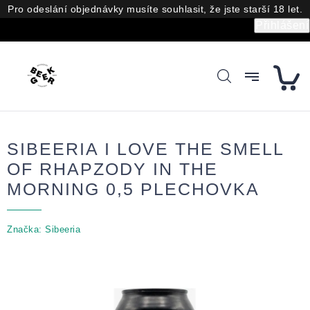
Přejít
Pro odeslání objednávky musíte souhlasit, že jste starší 18 let.
na
Přihlášení
obsah
SIBEERIA I LOVE THE SMELL
OF RHAPZODY IN THE
MORNING 0,5 PLECHOVKA
Značka:
Sibeeria