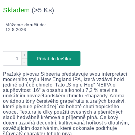
Měrná
cena:
Skladem
(>5 Ks)
Můžeme doručit do:
12.8.2026
+
Přidat do košíku
−
Pražský pivovar Sibeeria představuje svou interpretaci
moderního stylu New England IPA, která vzdává hold
jediné odrůdě chmele. Tato „Single Hop“ NEIPA o
stupňovitosti 16° a obsahu alkoholu 7,2 % staví na
unikátním novozélandském chmelu Rhapzody. Aroma
ovládnou tóny čerstvého grapefruitu a zralých broskví,
které plynule přecházejí do bohaté chuti tropického
ovoce. Textura je díky použití ovesných a pšeničných
sladů hedvábně krémová a příjemně plná. Celkový
dojem uzavírá decentní, kultivovaná hořkost s dlouhým,
osvěžujícím dozníváním, které dokonale podtrhuje
šťavnatý charakter tohoto piva.