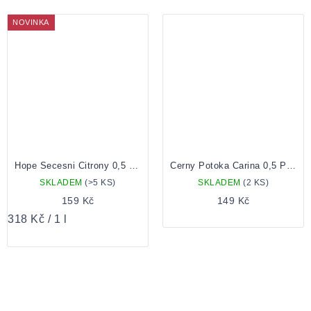
NOVINKA
Hope Secesni Citrony 0,5 Plechovka
Cerny Potoka Carina 0,5 Plechovka
SKLADEM
(>5 KS)
SKLADEM
(2 KS)
159 Kč
149 Kč
Měrná
318 Kč / 1 l
cena: