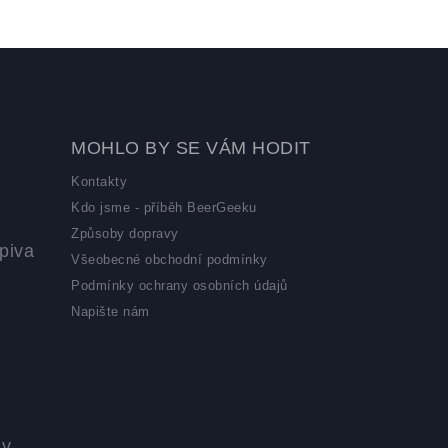
MOHLO BY SE VÁM HODIT
Kontakty
Kdo jsme - příběh BeerGeeku
Způsoby dopravy
piva
Všeobecné obchodní podmínky
Podmínky ochrany osobních údajů
Napište nám
 v