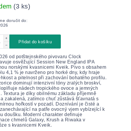
adem
(3 ks)
e doručit do:
2026
+
Přidat do košíku
−
026 od potštejnského pivovaru Clock
avuje osvěžující Session New England IPA
nou norskými kvasnicemi Kveik. Pivo s obsahem
lu 4,1 % je navrženo pro horké dny, kdy hraje
ehkost a pitelnost při zachování bohatého profilu.
orice dominují intenzivní tóny zralých broskví,
doplňuje nádech tropického ovoce a jemných
ů. Textura je díky obilnému základu příjemně
a zakalená, zatímco chuť zůstává šťavnatá s
mírnou hořkostí v pozadí. Doznívání je čisté a
 zanechávající na patře ovocný vjem vybízející k
u doušku. Moderní charakter definuje
nace chmelů Galaxy, Krush a Riwaka v
ze s kvasnicemi Kveik.