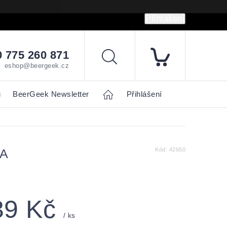
Přihlášení
hrany osobních údajů
Napište nám
 775 260 871
Hledat
eshop@beergeek.cz
u
BeerGeek Newsletter
Home
Přihlášení
KA
Kód:
42650
39 Kč
/ ks