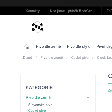
Přejít
na
obsah
Kontakty
Kdo jsme - příběh BeerGeeku
Způ
Home
Pivo dle země
Pivo dle stylu
Pivní de
Domů
/
Pivo dle země
/
České pivo
/
Clock Le
Postranní
Přeskočit
panel
kategorie
KATEGORIE
Zn
Pivo dle země
Slovenské pivo
České pivo