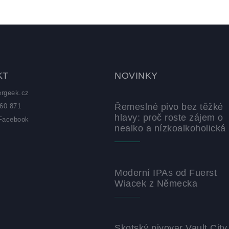
KT
NOVINKY
ergeek.cz
Řemeslné pivo bez těžké
60 871
hlavy: proč roste zájem o
Facebook
nealko a nízkoalkoholická 
z
Moderní IPAs od Fuerst
Wiacek z Německa
Skotský pivovar Vault City