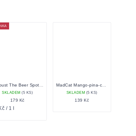
NKA
Chroust The Beer Spot Forest Fruits 0,5 Plechovka
MadCat Mango-pina-coco-sour 0,5 Plech
SKLADEM
(5 KS)
SKLADEM
(5 KS)
179 Kč
139 Kč
á
č / 1 l
: