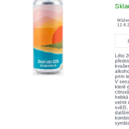
cena:
Skl
Můžem
12.8.
Léto 2
předst
kvaše
alkoho
prim l
V senz
které 
citrus
hebká 
velmi 
svěží,
dalším
kombi
symbió