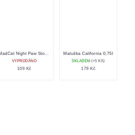
MadCat Night Paw Stout 0,5 Plechovka
Matuška California 0,75l
VYPRODÁNO
SKLADEM
(>5 KS)
109 Kč
179 Kč