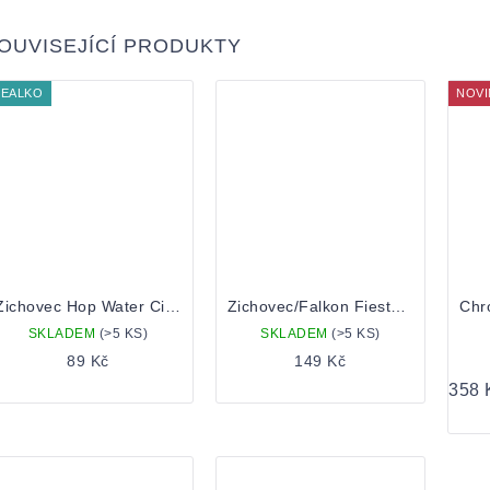
OUVISEJÍCÍ PRODUKTY
EALKO
NOVI
Zichovec Hop Water Citra Sabro 0,5 Plechovka
Zichovec/Falkon Fiesta Sour Ale 0,5 l plech
SKLADEM
(>5 KS)
SKLADEM
(>5 KS)
89 Kč
149 Kč
Měrn
358 K
cena