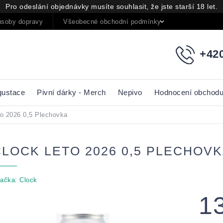
Pro odeslání objednávky musíte souhlasit, že jste starší 18 let.
soby dopravy
Všeobecné obchodní podmínky
Podmínky oc
+420
gustace
Pivní dárky - Merch
Nepivo
Hodnocení obchod
to 2026 0,5 Plechovka
CLOCK LETO 2026 0,5 PLECHOV
ačka:
Clock
1
Měrná