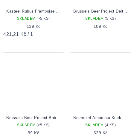
Kasteel Rubus Framboise 0,33
Brussels Beer Project Delta IPA 0,33 can
SKLADEM
(>5 KS)
SKLADEM
(5 KS)
139 Kč
109 Kč
Měrná
421,21 Kč / 1 l
cena:
Brussels Beer Project Babylone 0,33 lahev
Boerenerf Ambrosia Kriek 0,375 Lahev
SKLADEM
(>5 KS)
SKLADEM
(4 KS)
99 Kč
629 Kč