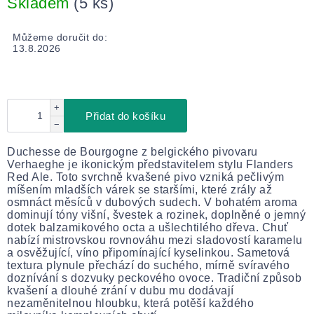
Skladem
(5 ks)
Můžeme doručit do:
13.8.2026
+
Přidat do košíku
−
Duchesse de Bourgogne z belgického pivovaru
Verhaeghe je ikonickým představitelem stylu Flanders
Red Ale. Toto svrchně kvašené pivo vzniká pečlivým
míšením mladších várek se staršími, které zrály až
osmnáct měsíců v dubových sudech. V bohatém aroma
dominují tóny višní, švestek a rozinek, doplněné o jemný
dotek balzamikového octa a ušlechtilého dřeva. Chuť
nabízí mistrovskou rovnováhu mezi sladovostí karamelu
a osvěžující, víno připomínající kyselinkou. Sametová
textura plynule přechází do suchého, mírně svíravého
doznívání s dozvuky peckového ovoce. Tradiční způsob
kvašení a dlouhé zrání v dubu mu dodávají
nezaměnitelnou hloubku, která potěší každého