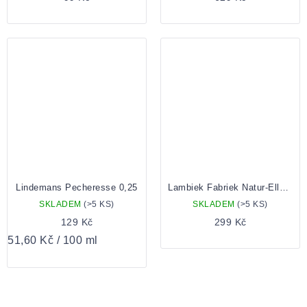
Lindemans Pecheresse 0,25
Lambiek Fabriek Natur-Elle Organic Geuze 0,375
SKLADEM
(>5 KS)
SKLADEM
(>5 KS)
129 Kč
299 Kč
Měrná
51,60 Kč / 100 ml
cena: