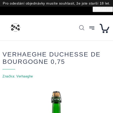
Přejít
Pro odeslání objednávky musíte souhlasit, že jste starší 18 let.
na
Přihlášení
obsah
VERHAEGHE DUCHESSE DE
BOURGOGNE 0,75
Značka:
Verhaeghe