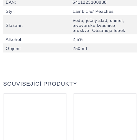
EAN
:
5411223100838
Styl
:
Lambic w/ Peaches
Voda, ječný slad, chmel,
Složení
:
pivovarské kvasnice,
broskve. Obsahuje lepek.
Alkohol
:
2,5%
Objem
:
250 ml
SOUVISEJÍCÍ PRODUKTY