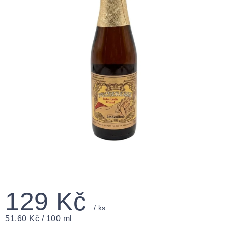
129 Kč
/ ks
Měrná
51,60 Kč / 100 ml
cena: