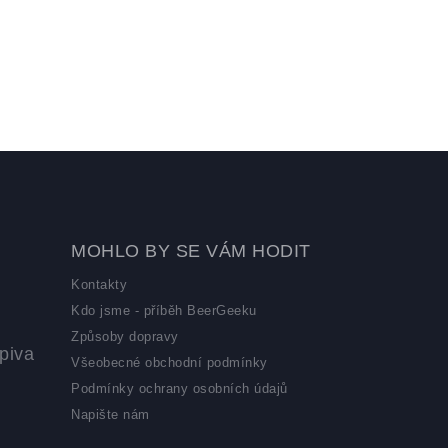
MOHLO BY SE VÁM HODIT
Kontakty
Kdo jsme - příběh BeerGeeku
Způsoby dopravy
piva
Všeobecné obchodní podmínky
Podmínky ochrany osobních údajů
Napište nám