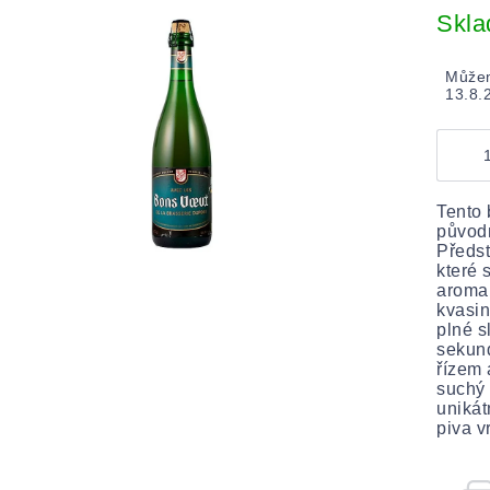
cena:
Skl
Můžem
13.8.
Tento 
původn
Předst
které 
aroma 
kvasin
plné s
sekund
řízem 
suchý 
unikát
piva v