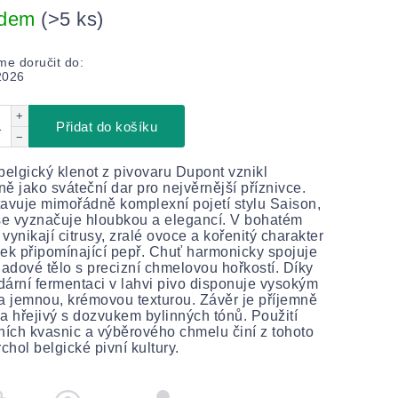
adem
(>5 ks)
e doručit do:
2026
+
Přidat do košíku
−
belgický klenot z pivovaru Dupont vznikl
ě jako sváteční dar pro nejvěrnější příznivce.
avuje mimořádně komplexní pojetí stylu Saison,
se vyznačuje hloubkou a elegancí. V bohatém
vynikají citrusy, zralé ovoce a kořenitý charakter
ek připomínající pepř. Chuť harmonicky spojuje
ladové tělo s precizní chmelovou hořkostí. Díky
ární fermentaci v lahvi pivo disponuje vysokým
a jemnou, krémovou texturou. Závěr je příjemně
a hřejivý s dozvukem bylinných tónů. Použití
ních kvasnic a výběrového chmelu činí z tohoto
rchol belgické pivní kultury.