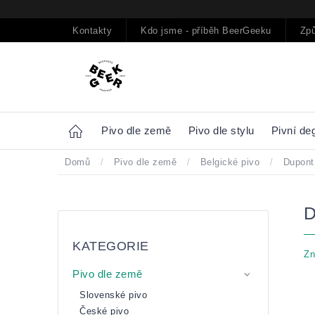
Přejít
na
obsah
Kontakty
Kdo jsme - příběh BeerGeeku
Způ
Home
Pivo dle země
Pivo dle stylu
Pivní de
Domů
/
Pivo dle země
/
Belgické pivo
/
Dupont
Postranní
Přeskočit
panel
kategorie
KATEGORIE
Zn
Pivo dle země
Slovenské pivo
České pivo