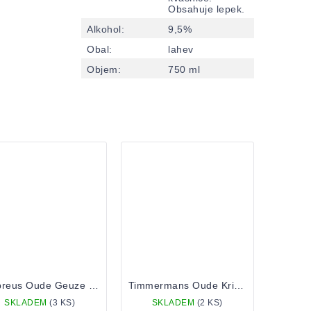
Obsahuje lepek.
Alkohol
:
9,5%
Obal
:
lahev
Objem
:
750 ml
Ambreus Oude Geuze a l'Ancienne Limited Edition 2025 0,75 bottle
Timmermans Oude Kriek 0,375 bottle
SKLADEM
(3 KS)
SKLADEM
(2 KS)