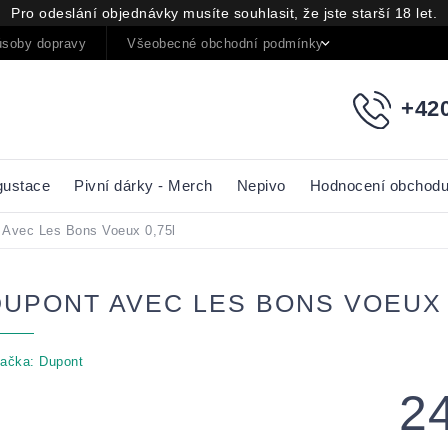
Pro odeslání objednávky musíte souhlasit, že jste starší 18 let.
soby dopravy
Všeobecné obchodní podmínky
Podmínky oc
+420
gustace
Pivní dárky - Merch
Nepivo
Hodnocení obchod
 Avec Les Bons Voeux 0,75l
DUPONT AVEC LES BONS VOEUX 
ačka:
Dupont
2
Měrná