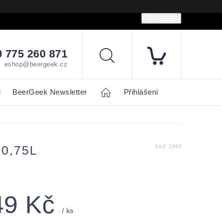
Přihlášení
hrany osobních údajů
Napište nám
 775 260 871
Hledat
eshop@beergeek.cz
u
BeerGeek Newsletter
Home
Přihlášení
0,75L
Kód:
2940
49 Kč
/ ks