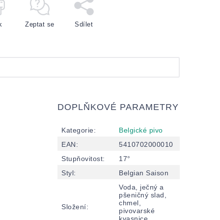
k
Zeptat se
Sdílet
DOPLŇKOVÉ PARAMETRY
Kategorie
:
Belgické pivo
EAN
:
5410702000010
Stupňovitost
:
17°
Styl
:
Belgian Saison
Voda, ječný a
pšeničný slad,
chmel,
Složení
:
pivovarské
kvasnice.