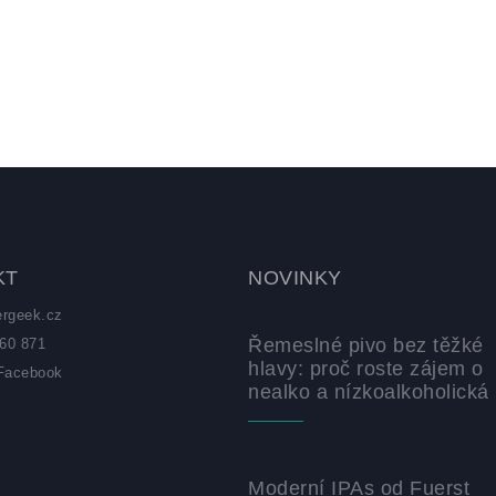
KT
NOVINKY
ergeek.cz
Řemeslné pivo bez těžké
60 871
hlavy: proč roste zájem o
Facebook
nealko a nízkoalkoholická 
z
Moderní IPAs od Fuerst