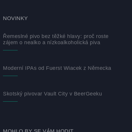
NOVINKY
Řemeslné pivo bez těžké hlavy: proč roste
zájem o nealko a nízkoalkoholická piva
Moderní IPAs od Fuerst Wiacek z Německa
Skotský pivovar Vault City v BeerGeeku
MOHLO BY SE VÁM HODIT