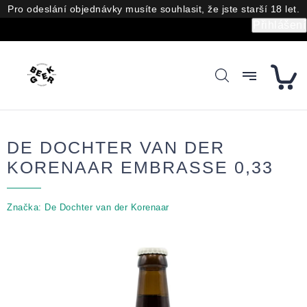
Přejít
Pro odeslání objednávky musíte souhlasit, že jste starší 18 let.
na
Přihlášení
obsah
DE DOCHTER VAN DER
KORENAAR EMBRASSE 0,33
Značka:
De Dochter van der Korenaar