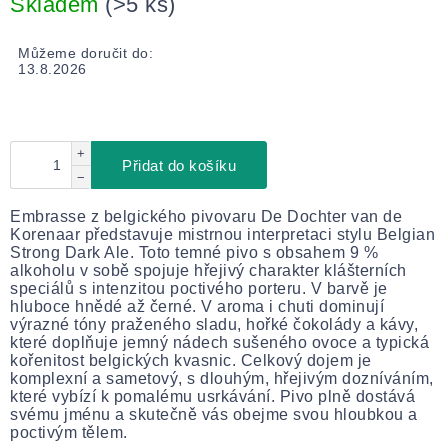
Skladem
(>5 ks)
Můžeme doručit do:
13.8.2026
+
Přidat do košíku
−
Embrasse z belgického pivovaru De Dochter van de
Korenaar představuje mistrnou interpretaci stylu Belgian
Strong Dark Ale. Toto temné pivo s obsahem 9 %
alkoholu v sobě spojuje hřejivý charakter klášterních
speciálů s intenzitou poctivého porteru. V barvě je
hluboce hnědé až černé. V aroma i chuti dominují
výrazné tóny praženého sladu, hořké čokolády a kávy,
které doplňuje jemný nádech sušeného ovoce a typická
kořenitost belgických kvasnic. Celkový dojem je
komplexní a sametový, s dlouhým, hřejivým dozníváním,
které vybízí k pomalému usrkávání. Pivo plně dostává
svému jménu a skutečně vás obejme svou hloubkou a
poctivým tělem.