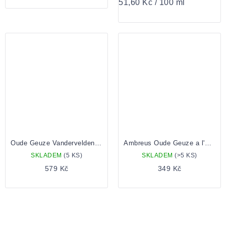
Měrná
51,60 Kč / 100 ml
cena:
Oude Geuze Vandervelden 142 0,75 Lahev
Ambreus Oude Geuze a l'Ancienne 2025 0,375 bottle
SKLADEM
(5 KS)
SKLADEM
(>5 KS)
579 Kč
349 Kč