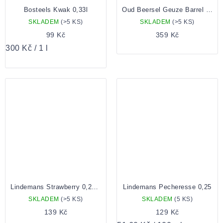
Bosteels Kwak 0,33l
Oud Beersel Geuze Barrel Selection Demi-Muids 0,375 Lahev
SKLADEM
(>5 KS)
SKLADEM
(>5 KS)
99 Kč
359 Kč
Měrná
300 Kč / 1 l
cena:
Lindemans Strawberry 0,25 Lahev
Lindemans Pecheresse 0,25
SKLADEM
(>5 KS)
SKLADEM
(5 KS)
139 Kč
129 Kč