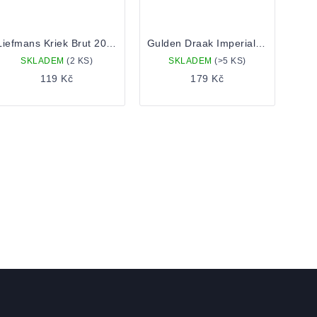
Liefmans Kriek Brut 2024 0.33 lahev
Gulden Draak Imperial Stout 0,33 Lahev
SKLADEM
(2 KS)
SKLADEM
(>5 KS)
119 Kč
179 Kč