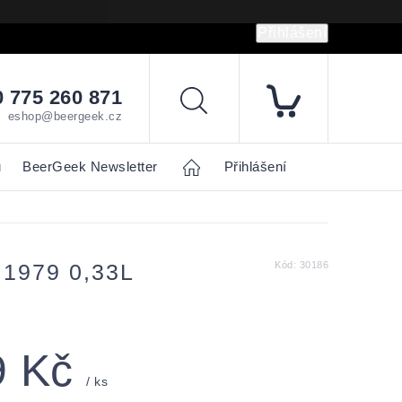
Přihlášení
hrany osobních údajů
Napište nám
 775 260 871
Hledat
eshop@beergeek.cz
u
BeerGeek Newsletter
Home
Přihlášení
1979 0,33L
Kód:
30186
9 Kč
/ ks