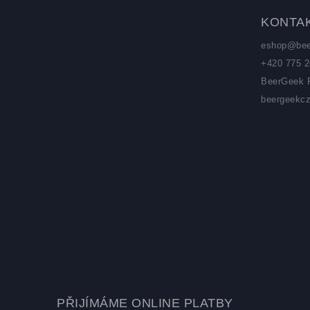
KONTA
eshop
@
be
+420 775 2
BeerGeek 
beergeekc
PŘIJÍMÁME ONLINE PLATBY