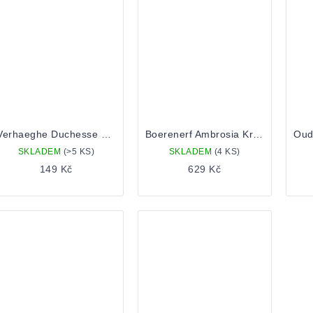
Verhaeghe Duchesse de Bourgogne 0,33 Lahev
Boerenerf Ambrosia Kriek 0,375 Lahev
SKLADEM
(>5 KS)
SKLADEM
(4 KS)
149 Kč
629 Kč