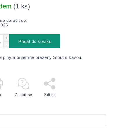
adem
(1 ks)
e doručit do:
2026
+
Přidat do košíku
−
ě plný a příjemně pražený Stout s kávou.
k
Zeptat se
Sdílet