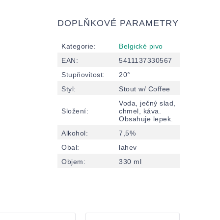
DOPLŇKOVÉ PARAMETRY
Kategorie
:
Belgické pivo
EAN
:
5411137330567
Stupňovitost
:
20°
Styl
:
Stout w/ Coffee
Voda, ječný slad,
Složení
:
chmel, káva.
Obsahuje lepek.
Alkohol
:
7,5%
Obal
:
lahev
Objem
:
330 ml