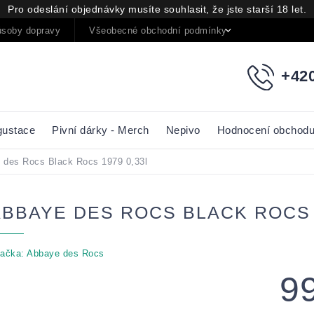
Pro odeslání objednávky musíte souhlasit, že jste starší 18 let.
soby dopravy
Všeobecné obchodní podmínky
Podmínky oc
+420
gustace
Pivní dárky - Merch
Nepivo
Hodnocení obchod
 des Rocs Black Rocs 1979 0,33l
ABBAYE DES ROCS BLACK ROCS 
ačka:
Abbaye des Rocs
9
Měrná