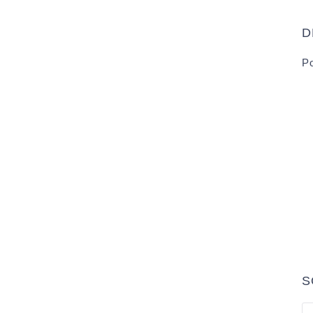
D
Po
S