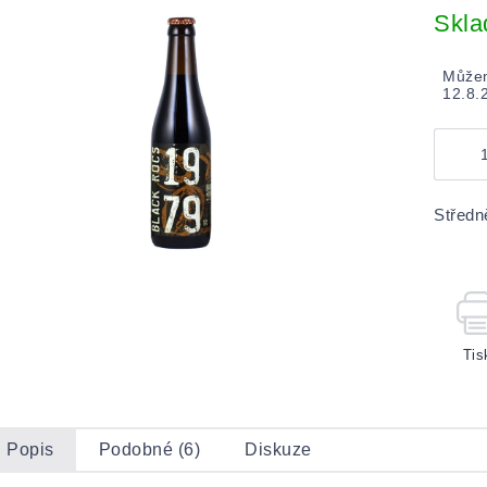
cena:
Skl
Můžem
12.8.
Středn
Tis
Popis
Podobné (6)
Diskuze