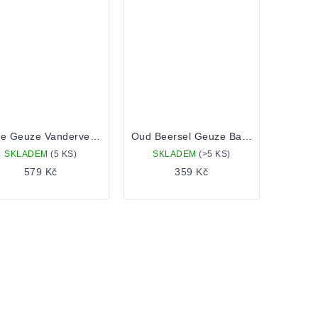
Oude Geuze Vandervelden 142 0,75 Lahev
Oud Beersel Geuze Barrel Selection Demi-Muids 0,375 Lahev
SKLADEM
(5 KS)
SKLADEM
(>5 KS)
579 Kč
359 Kč