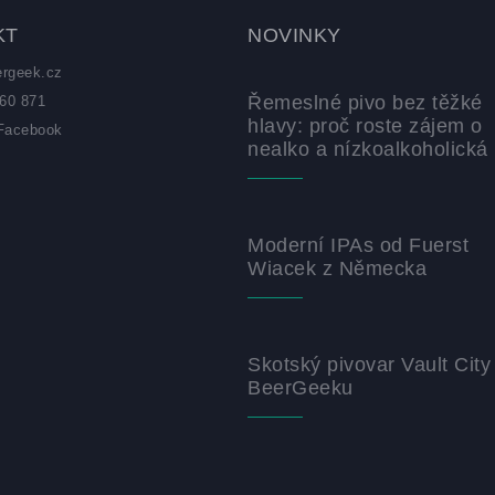
KT
NOVINKY
ergeek.cz
Řemeslné pivo bez těžké
60 871
hlavy: proč roste zájem o
Facebook
nealko a nízkoalkoholická 
z
Moderní IPAs od Fuerst
Wiacek z Německa
Skotský pivovar Vault City
BeerGeeku