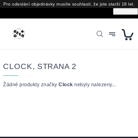
Přejít
Pro odeslání objednávky musíte souhlasit, že jste starší 18 let.
na
Přihlášení
obsah
CLOCK
, STRANA 2
Žádné produkty značky
Clock
nebyly nalezeny...