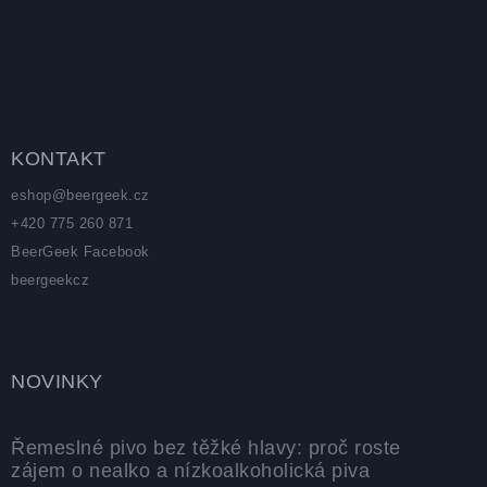
Zápatí
KONTAKT
eshop
@
beergeek.cz
+420 775 260 871
BeerGeek Facebook
beergeekcz
NOVINKY
Řemeslné pivo bez těžké hlavy: proč roste
zájem o nealko a nízkoalkoholická piva