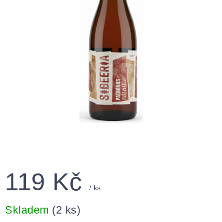
119 Kč
/ ks
Měrná
cena:
Skladem
(2 ks)