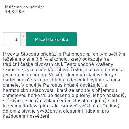
Můžeme doručit do:
14.8.2026
+
Přidat do košíku
−
Pivovar Sibeeria přichází s Patronusem, lehkým světlým
ležákem o síle 3,8 % alkoholu, který odkazuje na
tradiční české pivovarnictví. Tento spodně kvašený
skvost se vyznačuje křišťálově čistou zlatavou barvou a
jemnou bílou pěnou. Ve vůni dominují sladové tóny s
nádechem čerstvého chleba a decentní bylinné aroma
chmele. V chuti je Patronus krásně osvěžující, s
harmonickou sladovostí, která se snoubí s příjemnou
chmelovou hořkostí. Je dokonale pitelný, lehce nasládlý,
s čistým a suchým zakončením. Obsahuje ječný slad,
který mu dodává plné, ale zároveň svěží tělo. Celkový
dojem z piva je vyvážený a elegantní, ideální pro
každodenní osvěžení.