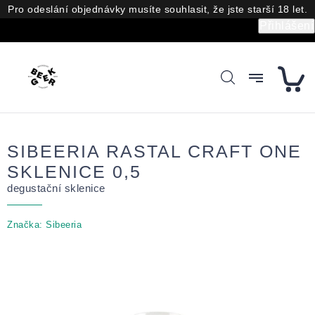
Přejít
Pro odeslání objednávky musíte souhlasit, že jste starší 18 let.
na
Přihlášení
obsah
SIBEERIA RASTAL CRAFT ONE
SKLENICE 0,5
degustační sklenice
Značka:
Sibeeria