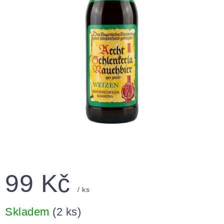
99 Kč
/ ks
Měrná
cena:
Skladem
(2 ks)