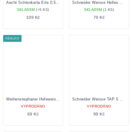
Aecht Schlenkerla Erle 0,5 Lahev
Schneider Weisse Helles Alkoholfrei 0,5 Lahev
SKLADEM
(>5 KS)
SKLADEM
(1 KS)
109 Kč
79 Kč
NEALKO
Weihenstephaner Hefeweissbier Alcoholfrei 0,5l
Schneider Weisse TAP 5 Meine Hopfenweisse 0,5 Lahev
VYPRODÁNO
VYPRODÁNO
69 Kč
99 Kč