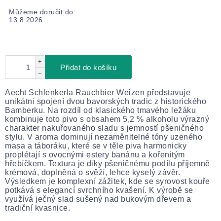
Můžeme doručit do:
13.8.2026
+
Přidat do košíku
−
Aecht Schlenkerla Rauchbier Weizen představuje
unikátní spojení dvou bavorských tradic z historického
Bamberku. Na rozdíl od klasického tmavého ležáku
kombinuje toto pivo s obsahem 5,2 % alkoholu výrazný
charakter nakuřovaného sladu s jemností pšeničného
stylu. V aroma dominují nezaměnitelné tóny uzeného
masa a táboráku, které se v těle piva harmonicky
proplétají s ovocnými estery banánu a kořenitým
hřebíčkem. Textura je díky pšeničnému podílu příjemně
krémová, doplněná o svěží, lehce kyselý závěr.
Výsledkem je komplexní zážitek, kde se syrovost kouře
potkává s elegancí svrchního kvašení. K výrobě se
využívá ječný slad sušený nad bukovým dřevem a
tradiční kvasnice.