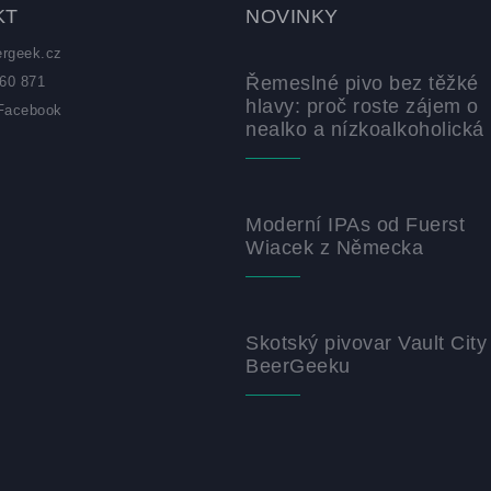
KT
NOVINKY
ergeek.cz
Řemeslné pivo bez těžké
60 871
hlavy: proč roste zájem o
Facebook
nealko a nízkoalkoholická 
z
Moderní IPAs od Fuerst
Wiacek z Německa
Skotský pivovar Vault City
BeerGeeku