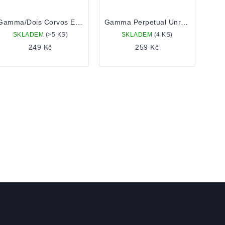
Gamma/Dois Corvos Eternal Flux 0,33l Plechovka
Gamma Perpetual Unrest 0,44l Plechovka
SKLADEM
(>5 KS)
SKLADEM
(4 KS)
249 Kč
259 Kč