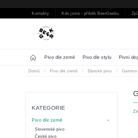
Přejít
na
obsah
Kontakty
Kdo jsme - příběh BeerGeeku
Způ
Home
Pivo dle země
Pivo dle stylu
Pivní de
Domů
/
Pivo dle země
/
Dánské pivo
/
Gamma S
Postranní
Přeskočit
panel
kategorie
KATEGORIE
Zn
Pivo dle země
Slovenské pivo
České pivo