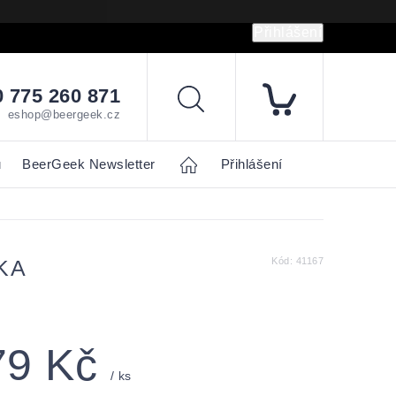
Přihlášení
hrany osobních údajů
Napište nám
 775 260 871
Hledat
eshop@beergeek.cz
u
BeerGeek Newsletter
Home
Přihlášení
KA
Kód:
41167
79 Kč
/ ks