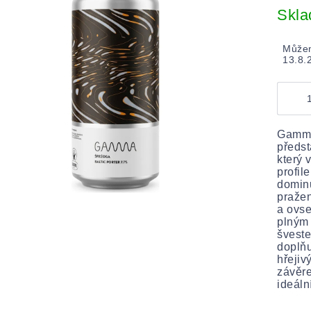
cena:
Skl
Můžem
13.8.
Gamma
předst
který 
profil
dominu
pražen
a ovse
plným 
šveste
doplňu
hřejiv
závěre
ideáln