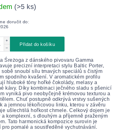
adem
(>5 ks)
e doručit do:
2026
+
Přidat do košíku
−
 Śreżoga z dánského pivovaru Gamma
avuje precizní interpretaci stylu Baltic Porter,
v sobě snoubí sílu tmavých speciálů s čistým
em spodního kvašení. V aromatickém profilu
jí hluboké tóny hořké čokolády, melasy a
é kávy. Díky kombinaci ječného sladu s pšenicí
m vyniká pivo neobyčejně krémovou texturou a
tělem. Chuť postupně odkrývá vrstvy sušených
k a jemnou lékořicovou linku, kterou v závěru
je ušlechtilá hořkost chmele. Celkový dojem je
ý a komplexní, s dlouhým a příjemně praženým
m. Tato harmonická kompozice surovin je
í pro pomalé a soustředěné vychutnávání.