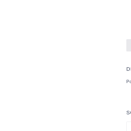
D
Po
S