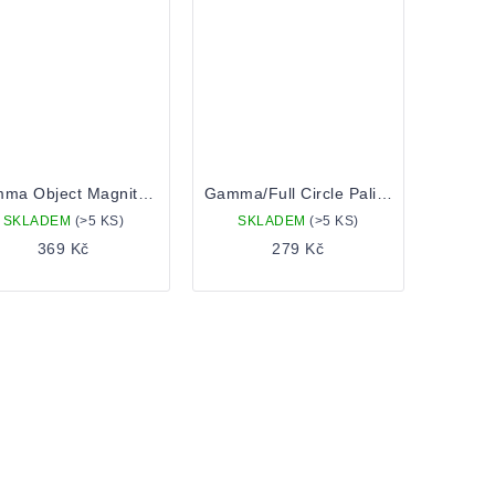
Gamma Object Magnitude 0,33l Plechovka
Gamma/Full Circle Palindrome 0,44 Plechovka
SKLADEM
(>5 KS)
SKLADEM
(>5 KS)
369 Kč
279 Kč