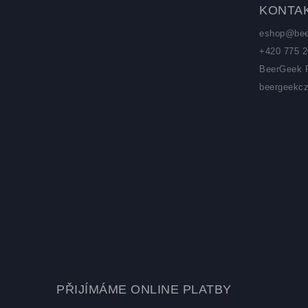
KONTA
eshop
@
be
+420 775 2
BeerGeek 
beergeekc
PŘIJÍMÁME ONLINE PLATBY