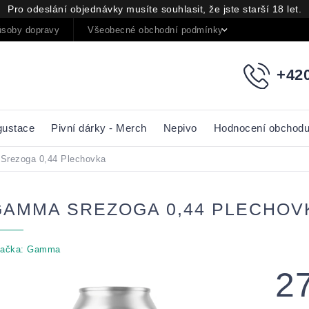
Pro odeslání objednávky musíte souhlasit, že jste starší 18 let.
soby dopravy
Všeobecné obchodní podmínky
Podmínky oc
+420
gustace
Pivní dárky - Merch
Nepivo
Hodnocení obchod
rezoga 0,44 Plechovka
GAMMA SREZOGA 0,44 PLECHOV
ačka:
Gamma
2
Měrná